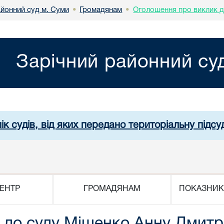
айонний суд м. Суми
Громадянам
Оголошення про виклик д
•
•
Зарічний районний су
ік судів, від яких передано територіальну підсуд
ЕНТР
ГРОМАДЯНАМ
ПОКАЗНИК
 до суду Міщенко Анну Дмитр