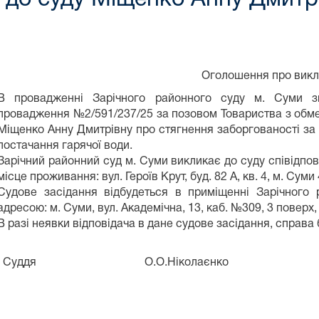
Оголошення про викл
В провадженні Зарічного районного суду м. Суми з
провадження №2/591/237/25 за позовом Товариства з обм
Міщенко Анну Дмитрівну про стягнення заборгованості за 
постачання гарячої води.
Зарічний районний суд м. Суми викликає до суду співідпо
місце проживання: вул. Героїв Крут, буд. 82 А, кв. 4, м. Сум
Судове засідання відбудеться в приміщенні Зарічного
адресою: м. Суми, вул. Академічна, 13, каб. №309, 3 поверх
В разі неявки відповідача в дане судове засідання, справа б
Ніколаєнко