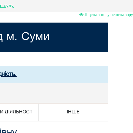
о суду
Людям з порушенням зору
д м. Суми
ність.
И ДІЯЛЬНОСТІ
ІНШЕ
івну