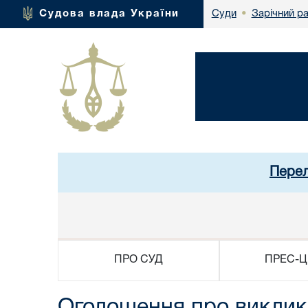
Зарічний р
Судова влада України
Суди
•
Перел
ПРО СУД
ПРЕС-Ц
Оголошення про виклик