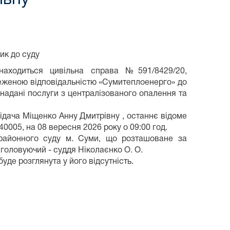
ик до суду
находиться цивільна справа №591/8429/20,
еженою відповідальністю «Сумитеплоенерго» до
надані послуги з централізованого опалення та
відача Міщенко Анну Дмитрівну , останнє відоме
и 40005, на 08 вересня 2026 року о 09:00 год.
 районного суду м. Суми, що розташоване за
, головуючий - суддя Ніколаєнко О. О.
уде розглянута у його відсутність.