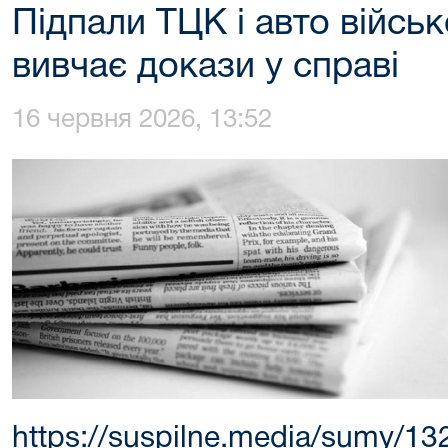
Підпали ТЦК і авто війсь
вивчає докази у справі
16 червня 2026, 13:52
https://suspilne.media/sumy/132