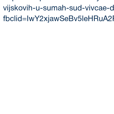
vijskovih-u-sumah-sud-vivcae-d
fbclid=IwY2xjawSeBv5leHRu