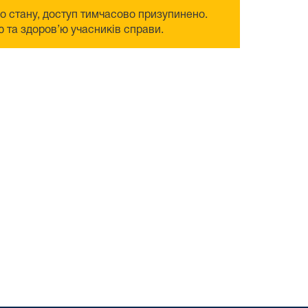
го стану, доступ тимчасово призупинено.
 та здоров’ю учасників справи.