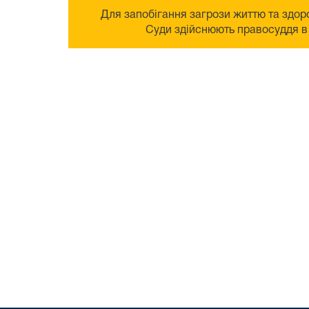
Для запобігання загрози життю та здоро
Суди здійснюють правосуддя в 