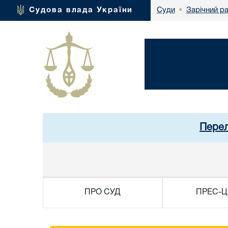
Зарічний р
Судова влада України
Суди
•
Перел
ПРО СУД
ПРЕС-Ц