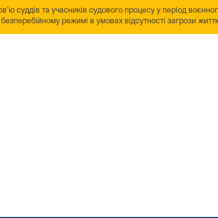
в’ю суддів та учасників судового процесу у період воєнно
безперебійному режимі в умовах відсутності загрози життю