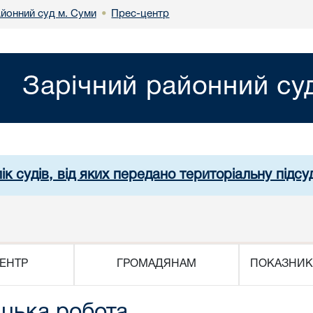
айонний суд м. Суми
Прес-центр
•
Зарічний районний су
ік судів, від яких передано територіальну підсуд
ЕНТР
ГРОМАДЯНАМ
ПОКАЗНИК
ицька робота