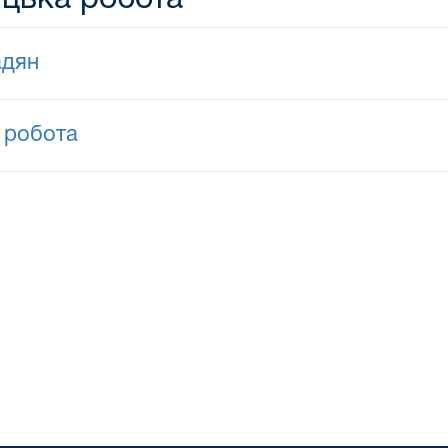
адян
 робота