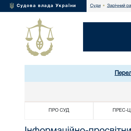
Зарічний р
Судова влада України
Суди
•
Перел
ПРО СУД
ПРЕС-Ц
Інформаційно-просвітн