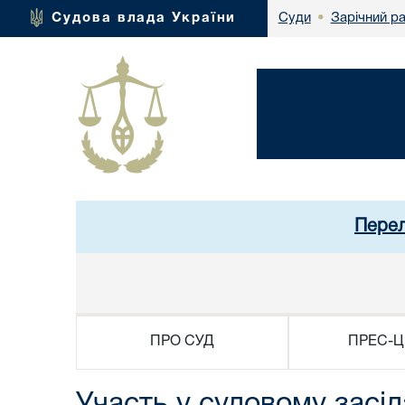
Зарічний р
Судова влада України
Суди
•
Перел
ПРО СУД
ПРЕС-Ц
Участь у судовому засі