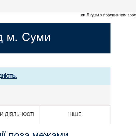
Людям з порушенням зору
д м. Суми
ність.
И ДІЯЛЬНОСТІ
ІНШЕ
ції поза межами