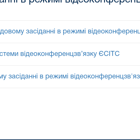
удовому засіданні в режимі відеоконферен
системи відеоконференцзв’язку ЄСІТС
му засіданні в режимі відеоконференцзв'яз