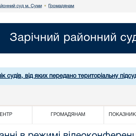
айонний суд м. Суми
Громадянам
•
Зарічний районний су
ік судів, від яких передано територіальну підсуд
ЕНТР
ГРОМАДЯНАМ
ПОКАЗНИК
данні в режимі відеоконферен