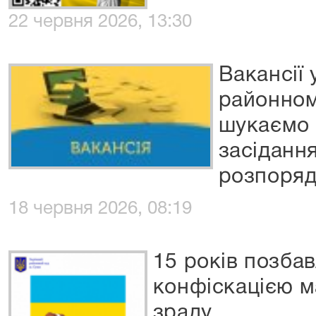
22 червня 2026, 13:30
Вакансії 
районном
шукаємо 
засіданн
розпоря
18 червня 2026, 08:19
15 років позбав
конфіскацією м
зраду