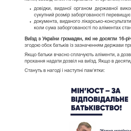
довідки, виданої органом державної вико
сукупний розмір заборгованості перевищує с
документа, виданого лікарсько-консультат
коли сума заборгованості по аліментах стано
Виїзд з України громадян, які не досягли 16-рі
згодою обох батьків із зазначенням держави пр
Якщо батьки вчасно сплачують аліменти, а дозві
прохання надати дозвіл на виїзд. Якщо в десяти
Стануть в нагоді і наступні пам'ятки: