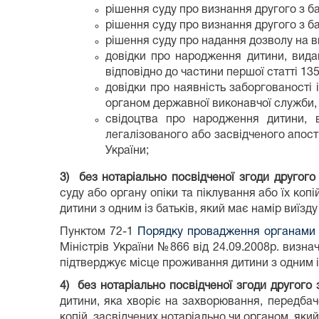
рішення суду про визнання другого з ба
рішення суду про визнання другого з ба
рішення суду про надання дозволу на виї
довідки про народження дитини, видан
відповідно до частини першої статті 135
довідки про наявність заборгованості 
органом державної виконавчої служби,
свідоцтва про народження дитини, 
легалізованого або засвідченого апос
України;
3) без нотаріально посвідченої згоди другого
суду або органу опіки та піклування або їх коп
дитини з одним із батьків, який має намір виїз
Пунктом 72-1
Порядку провадження органами оп
Міністрів України №866 від 24.09.2008р. визн
підтверджує місце проживання дитини з одним із
4) без нотаріально посвідченої згоди другого 
дитини, яка хворіє на захворювання, передбаче
копій, засвідчених нотаріально чи органом, який