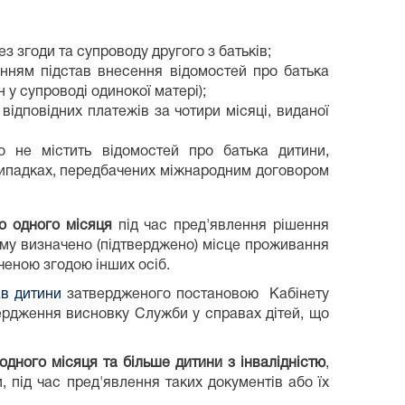
ез згоди та супроводу другого з батьків;
ченням підстав внесення відомостей про батька
 у супроводі одинокої матері);
відповідних платежів за чотири місяці, виданої
 не містить відомостей про батька дитини,
 випадках, передбачених міжнародним договором
 до одного місяця
під час пред'явлення рішення
якому визначено (підтверджено) місце проживання
дченою згодою інших осіб.
ав дитини
затвердженого постановою Кабінету
вердження висновку Служби у справах дітей, що
 одного місяця та більше дитини з інвалідністю
,
, під час пред'явлення таких документів або їх