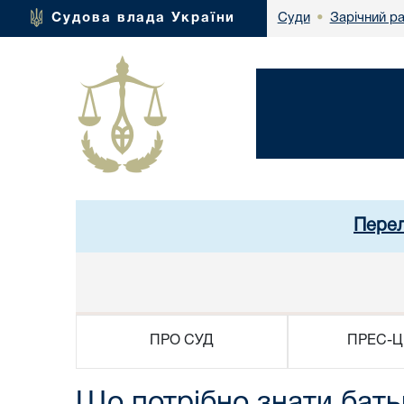
Зарічний р
Судова влада України
Суди
•
Перел
ПРО СУД
ПРЕС-Ц
Що потрібно знати бат