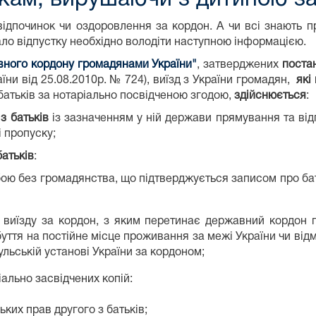
а відпочинок чи оздоровлення за кордон. А чи всі знают
ло відпустку необхідно володіти наступною інформацією.
вного кордону громадянами України"
, затверджених
постан
аїни від 25.08.2010р. № 724), виїзд з України громадян,
які
батьків за нотаріально посвідченою згодою,
здійснюється
:
з батьків
із зазначенням у ній держави прямування та від
і пропуску;
батьків
:
бою без громадянства, що підтверджується записом про бат
виїзду за кордон, з яким перетинає державний кордон гр
уття на постійне місце проживання за межі України чи відм
льській установі України за кордоном;
іально засвідчених копій:
ких прав другого з батьків;