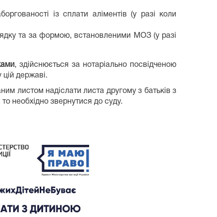
оргованості із сплати аліментів (у разі коли
рядку та за формою, встановленими МОЗ (у разі
ками
, здійснюється за нотаріально посвідченою
 цій державі.
аним листом надіслати листа другому з батьків з
 то необхідно звернутися до суду.