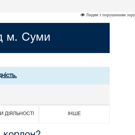
Людям з порушенням зору
д м. Суми
ність.
И ДІЯЛЬНОСТІ
ІНШЕ
а кордон?