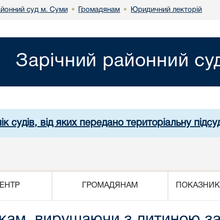
айонний суд м. Суми
Громадянам
Юридичний лекторій
•
•
Зарічний районний су
ік судів, від яких передано територіальну підсуд
ЕНТР
ГРОМАДЯНАМ
ПОКАЗНИК
ькам, вирушаючи з дитиною з