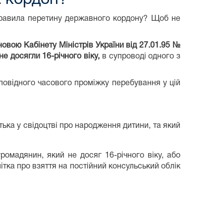
ь правила перетину державного кордону? Щоб не
овою Кабінету Міністрів України від 27.01.95 №
 не досягли 16-річного віку,
в супроводі одного з
повідного часового проміжку перебування у цій
ька у свідоцтві про народження дитини, та який
омадянин, який не досяг 16-річного віку, або
ітка про взяття на постійний консульський облік