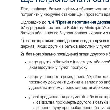
Літо, канікули, батьки з дітьми збираються н
потрапити у незручне становище і провести вда
Відповідно до
п. 4 "Правил перетинання держа
57
(у редакції постанови Кабінету Міністрів Укр
батьків або інших осіб, уповноважених одним з 
1)
за нотаріально посвідченою згодою другого 
державі, якщо другий з батьків відсутній у пункт
2)
без нотаріально посвідченої згоди другого з 
якщо другий з батьків є іноземцем або осо
(яка) відсутній у пункті пропуску;
якщо у паспорті громадянина України для 
проїзному документі дитини є запис про виб
у дипломатичному представництві або консу
у разі пред'явлення документів або їх нотар
свідоцтва про смерть другого з батьків;
рішення суду про позбавлення батьківсь