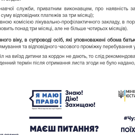
навчої служби, приватним виконавцем, про наявність заб
уму відповідних платежів за три місяці);
ивною комісією лікувально-профілактичного закладу, в по
вить понад три місяці, але не більше чотирьох місяців).
чного віку, в супроводі осіб, які уповноважені обома бать
ямування та відповідного часового проміжку перебування у
л на виїзд дитини за кордон не дають, то слід рекомендов
денний термін після отримання листа згоди не було надано,