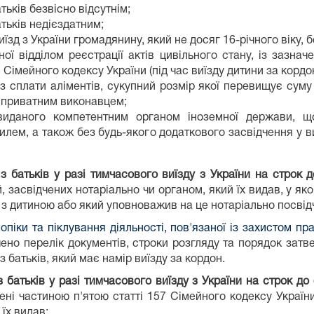
тьків безвісно відсутнім;
тьків недієздатним;
зд з України громадянину, який не досяг 16-річного віку, б
ої відділом реєстрації актів цивільного стану, із зазна
 Сімейного кодексу України (під час виїзду дитини за кордон
із сплати аліментів, сукупний розмір якої перевищує суму 
 приватним виконавцем;
виданого компетентним органом іноземної держави, що
тилем, а також без будь-якого додаткового засвідчення у
 з батьків у разі тимчасового виїзду з України на строк
ій, засвідчених нотаріально чи органом, який їх видав, у 
ду з дитиною або який уповноважив на це нотаріально посві
іки та піклування діяльності, пов'язаної із захистом пр
ачено перелік документів, строки розгляду та порядок зат
 батьків, який має намір виїзду за кордон.
з батьків у разі тимчасового виїзду з України на строк до
ні частиною п'ятою статті 157 Сімейного кодексу України
 їх видав: