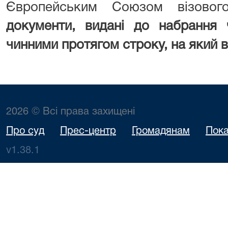
Європейським Союзом візовог
документи, видані до набрання 
чинними протягом строку, на який 
2026 © Всі права захищені
Про суд
Прес-центр
Громадянам
Пока
v1.38.1