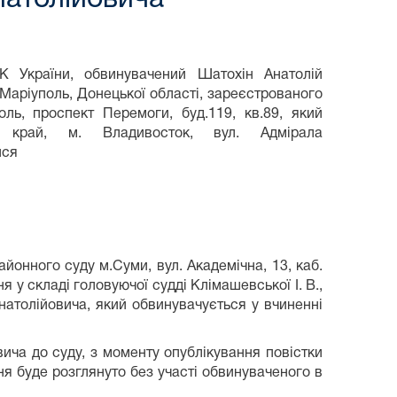
 України, обвинувачений Шатохін Анатолій
 Маріуполь, Донецької області, зареєстрованого
ль, проспект Перемоги, буд.119, кв.89, який
край, м. Владивосток, вул. Адмірала
ися
айонного суду м.Суми, вул. Академічна, 13, каб.
я у складі головуючої судді Клімашевської І. В.,
натолійовича
, який обвинувачується у вчиненні
ича до суду, з моменту опублікування повістки
я буде розглянуто без участі обвинуваченого в