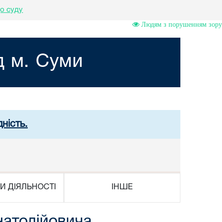
о суду
Людям з порушенням зору
д м. Суми
ність.
И ДІЯЛЬНОСТІ
ІНШЕ
натолійовича