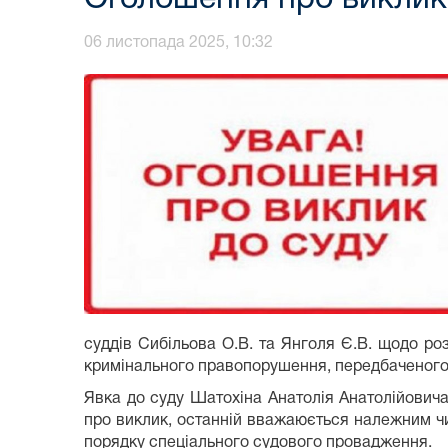
06 листопада 2025, 10:32
суддів Сибільова О.В. та Янголя Є.В. щодо ро
кримінального правопорушення, передбаченого ч.
Явка до суду Шатохіна Анатолія Анатолійовича
про виклик, останній вважаюється належним чи
порядку спеціального судового провадження.