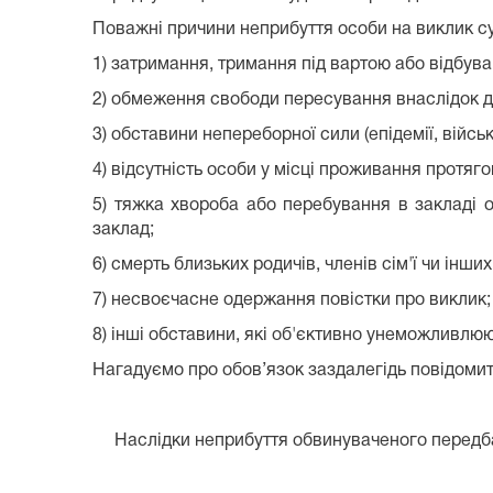
Поважні причини неприбуття особи на виклик суд
1) затримання, тримання під вартою або відбув
2) обмеження свободи пересування внаслідок ді
3) обставини непереборної сили (епідемії, військо
4) відсутність особи у місці проживання протяг
5) тяжка хвороба або перебування в закладі 
заклад;
6) смерть близьких родичів, членів сім'ї чи інш
7) несвоєчасне одержання повістки про виклик;
8) інші обставини, які об'єктивно унеможливлюю
Нагадуємо про обов’язок заздалегідь повідомит
Наслідки неприбуття
Наслідки неприбуття обвинуваченого передбаче