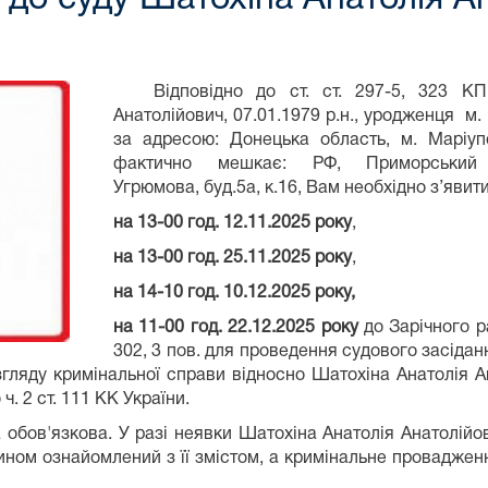
Відповідно до ст. ст. 297-5, 323 КПК
Анатолійович, 07.01.1979
р.н., уродженця м.
за адресою: Донецька область, м. Маріупо
фактично мешкає: РФ, Приморський 
Угрюмова, буд.5а, к.16,
Вам необхідно з’явит
на 13-00 год. 12.11.2025 року
,
на 13-00 год. 25.11.2025 року
,
на 14-10 год. 10.12.2025 року,
на 11-00 год. 22.12.2025 року
до Зарічного р
302, 3 пов. для проведення судового засіданн
згляду кримінальної справи
відносно
Шатохіна Анатолія А
 2 ст. 111 КК України.
 обов'язкова. У разі неявки Шатохіна Анатолія Анатолійов
ном ознайомлений з її змістом, а кримінальне провадженн