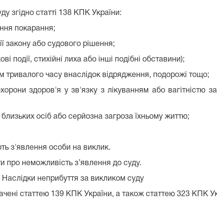
у згідно статті 138 КПК України:
ання покарання;
ї закону або судового рішення;
ві події, стихійні лиха або інші подібні обставини);
ом тривалого часу внаслідок відрядження, подорожі тощо;
охорони здоров'я у зв'язку з лікуванням або вагітністю 
их близьких осіб або серйозна загроза їхньому життю;
ть з'явлення особи на виклик.
и про неможливість з’явлення до суду.
 за викликом суду
ні статтею 139 КПК України, а також статтею 323 КПК Ук