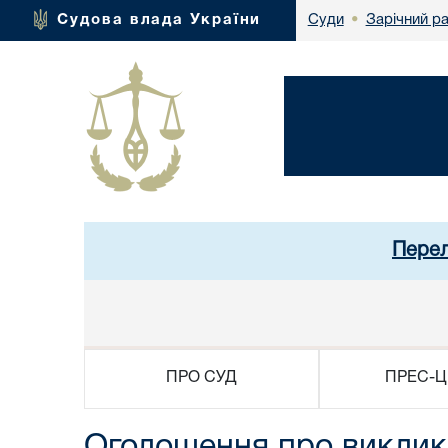
Зарічний р
Судова влада України
Суди
•
Перел
ПРО СУД
ПРЕС-Ц
Оголошення про виклик 