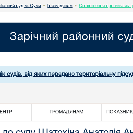
айонний суд м. Суми
Громадянам
Оголошення про виклик д
•
•
Зарічний районний су
ік судів, від яких передано територіальну підсуд
ЕНТР
ГРОМАДЯНАМ
ПОКАЗНИК
до суду Шатохіна Анатолія А