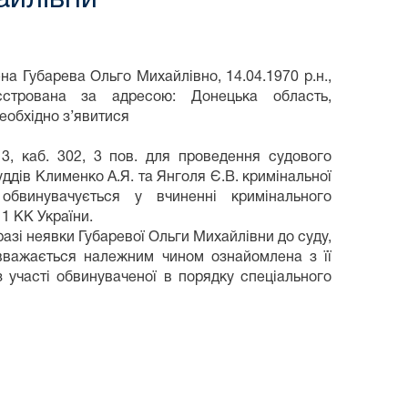
на Губарева Ольго Михайлівно, 14.04.1970 р.н.,
еєстрована за адресою: Донецька область,
необхідно з’явитися
13, каб. 302, 3 пов. для проведення судового
уддів Клименко А.Я. та Янголя Є.В. кримінальної
обвинувачується у вчиненні кримінального
11 КК України.
азі неявки Губаревої Ольги Михайлівни до суду,
 вважається належним чином ознайомлена з її
 участі обвинуваченої в порядку спеціального