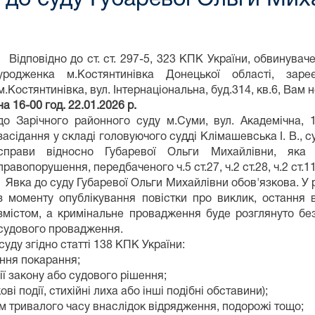
Відповідно до ст. ст. 297-5, 323 КПК України, обвинуваче
уродженка м.Костянтинівка Донецької області, зар
м.Костянтинівка, вул. Інтернаціональна, буд.314, кв.6, Вам 
на 16-00 год. 22.01.2026 р.
до Зарічного районного суду м.Суми, вул. Академічна, 
засідання у складі головуючого судді Клімашевська І. В., с
справи відносно Губаревої Ольги Михайлівни, яка 
правопорушення, передбаченого ч.5 ст.27, ч.2 ст.28, ч.2 ст.1
Явка до суду Губаревої Ольги Михайлівни обов'язкова. У р
з моменту опублікування повістки про виклик, остання
змістом, а кримінальне провадження буде розглянуто без
судового провадження.
ду згідно статті 138 КПК України:
ання покарання;
ї закону або судового рішення;
ві події, стихійні лиха або інші подібні обставини);
ом тривалого часу внаслідок відрядження, подорожі тощо;