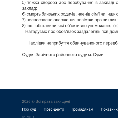
5) тяжка хвороба або перебування в закладі 
заклад;
6) смерть близьких родичів, членів сім'ї чи інш
7) несвоєчасне одержання повістки про виклик;
8) інші обставини, які об'єктивно унеможливлюю
Нагадуємо про обов’язок заздалегідь повідоми
Наслідки неприбу
Наслідки неприбуття обвинуваченого передбаче
Суддя Зарічного район
2026 © Всі права захищені
Про суд
Прес-центр
Громадянам
Показники
v1.38.1