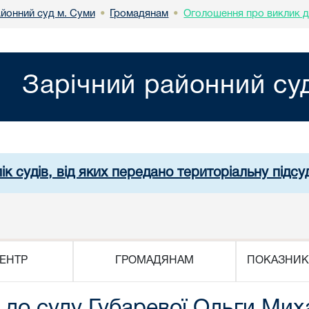
айонний суд м. Суми
Громадянам
Оголошення про виклик д
•
•
Зарічний районний су
ік судів, від яких передано територіальну підсуд
ЕНТР
ГРОМАДЯНАМ
ПОКАЗНИК
до суду Губаревої Ольги Мих