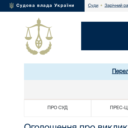
Зарічний р
Судова влада України
Суди
•
Перел
ПРО СУД
ПРЕС-Ц
Оголошення про виклик 