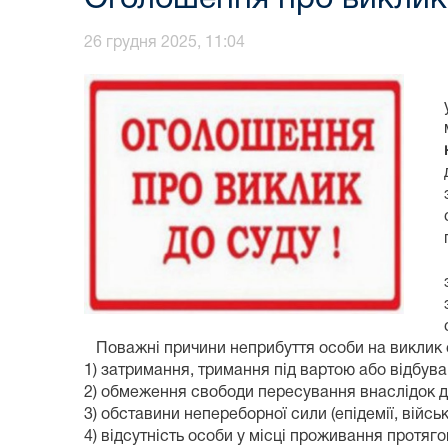
26 грудня 2025, 11:04
Поважні причини неприбуття особи на виклик су
1) затримання, тримання під вартою або відбув
2) обмеження свободи пересування внаслідок ді
3) обставини непереборної сили (епідемії, військо
4) відсутність особи у місці проживання протяг