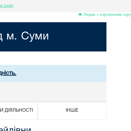
о суду
Людям з порушенням зору
д м. Суми
ність.
И ДІЯЛЬНОСТІ
ІНШЕ
айлівни