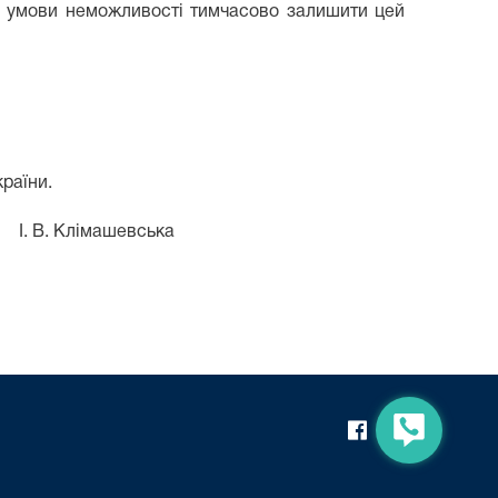
за умови неможливості тимчасово залишити цей
раїни.
імашевська