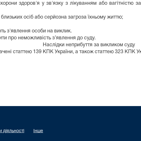
охорони здоров'я у зв'язку з лікуванням або вагітністю 
их близьких осіб або серйозна загроза їхньому життю;
ть з'явлення особи на виклик.
ти про неможливість з’явлення до суду.
ття за викликом суду
ні статтею 139 КПК України, а також статтею 323 КПК Ук
ного суду м. Суми І. В. Кл
 діяльності
Інше