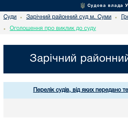
Судова влада 
Суди
Зарічний районний суд м. Суми
Гр
•
•
Оголошення про виклик до суду
•
Зарічний районний
Перелік судів, від яких передано т