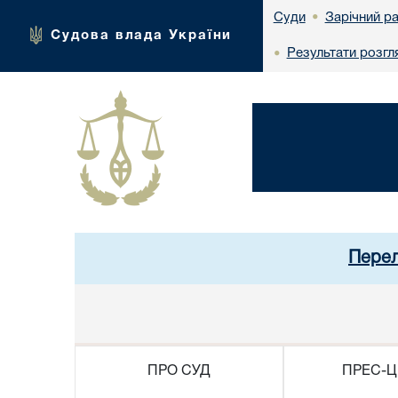
Зарічний р
Суди
•
Судова влада України
Результати розгл
•
Перел
ПРО СУД
ПРЕС-Ц