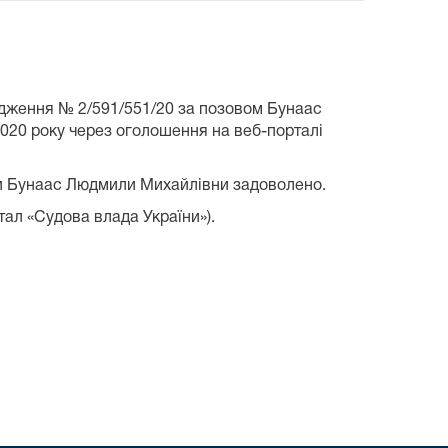
вадження № 2/591/551/20 за позовом Бунаас
020 року через оголошення на веб-порталі
оги Бунаас Людмили Михайлівни задоволено.
тал «Судова влада України»).