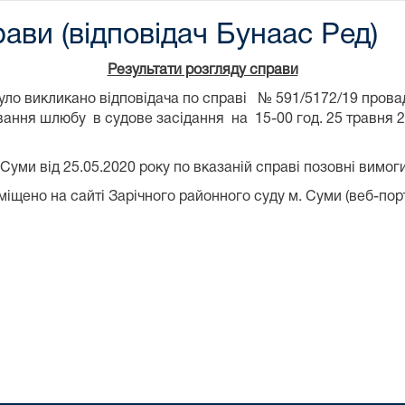
ави (відповідач Бунаас Ред)
Результати розгляду справи
м було викликано відповідача по справі № 591/5172/19 про
ання шлюбу в судове засідання на 15-00 год. 25 травня 2
Суми від 25.05.2020 року по вказаній справі позовні вим
іщено на сайті Зарічного районного суду м. Суми (веб-пор