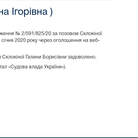
а Ігорівна )
дження № 2/591/825/20 за позовом Склокіної
2 січня 2020 року через оголошення на веб-
и Склокіної Галини Борисівни задоволено.
тал «Судова влада України»).