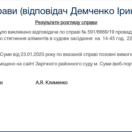
ави (відповідач Демченко Ірин
Результати розгляду справи
 було викликано відповідача по справі № 591/6669/19 прова
о стягнення аліментів в судове засідання на 14-45 год. 2
Суми від 23.01.2020 року по вказаній справі позовні вимог
іщено на сайті Зарічного районного суду м. Суми (веб-пор
м. Суми А.Я. Клименко