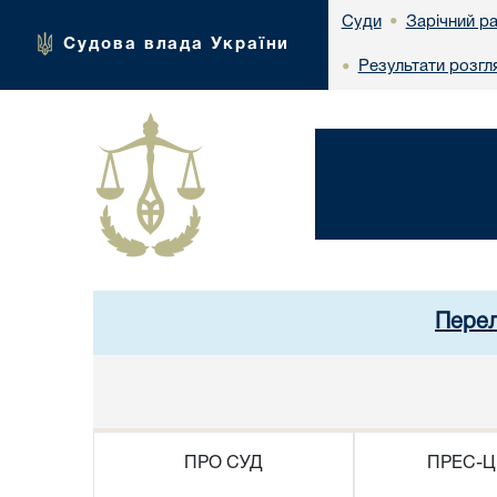
Зарічний р
Суди
•
Судова влада України
Результати розгл
•
Перел
ПРО СУД
ПРЕС-Ц