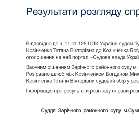
Результати розгляду сп
Відповідно до ч. 11 ст. 128 ЦПК України судом
Козінченко Тетяна Вікторівна до Козінченка Бо
оголошення на веб порталі «Судова влада Украї
Заочним рішенням Зарічного районного суду м. 
Розірвано шлюб між Козінченком Богданом Мико
Козінченко Тетяни Вікторівни судовий збір у розм
Інформація про результати розгляду справи роз
Суддя Зарічного районного су