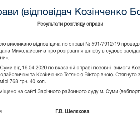
рави (відповідач Козінченко 
Результати розгляду справи
 було викликано відповідача по справі № 591/7912/19 пров
гдана Миколайовича про розірвання шлюбу в судове засідан
ни».
Суми від 16.04.2020 по вказаній справі позовні вимоги Коз
лайовичем та Козінченко Тетяною Вікторівною. Стягнуто 
ірі 768 грн. 40 коп.
міщено на сайті Зарічного районного суду м. Суми (вебпорт
ду м.Суми Г.В. Шелєхова