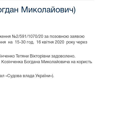
Богдан Миколайович)
адження №2/591/1070/20 за позовною заявою
ня на 15-30 год. 16 квітня 2020 року через
інченко Тетяни Вікторівни задоволено.
з Козінченка Богдана Миколайовича на користь
ал «Судова влада України»).