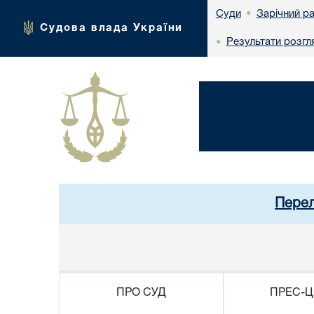
Зарічний р
Суди
•
Судова влада України
Результати розгл
•
Перел
ПРО СУД
ПРЕС-Ц