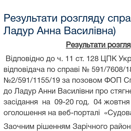
Результати розгляду спра
Ладур Анна Василівна)
Результати розгл
Відповідно до ч. 11 ст. 128 ЦПК У
відповідача по справі № 591/7608/
№2/591/1155/19 за позовом ФОП Сп
до Ладур Анни Василівни про стягн
засідання на 09-20 год. 04 жовтня
оголошення на веб-порталі «Судова
Заочним рішенням Зарічного районн