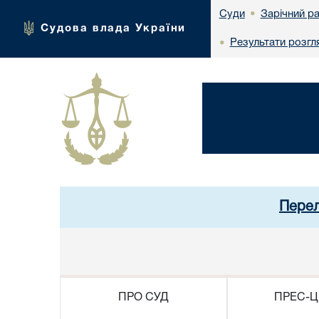
Зарічний р
Суди
•
Судова влада України
Результати розгл
•
Перел
ПРО СУД
ПРЕС-Ц