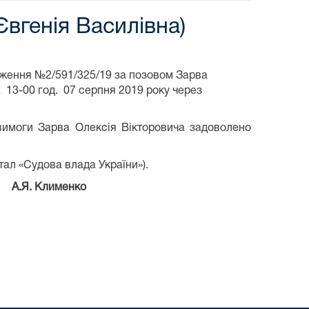
вгенія Василівна)
адження №2/591/325/19 за позовом Зарва
 13-00 год. 07 серпня 2019 року через
 вимоги Зарва Олексія Вікторовича задоволено
тал «Судова влада України»).
Я. Клименко