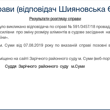
рави (відповідач Шияновська Є
Результати розгляду справи
 було викликано відповідача по справі № 591/3457/18 пров
силівни про зміну розміру аліментів в судове засідання на
їни».
. Суми від 07.08.2019 року по вказаній справі позовні
іщено на сайті Зарічного районного суду м. Суми (веб-пор
ддя Зарічного районного суду м.Суми А.