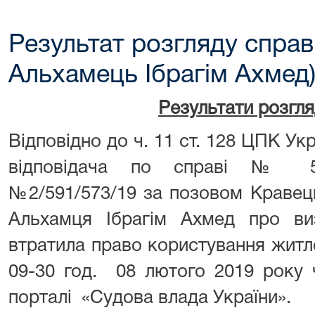
Результат розгляду справ
Альхамець Ібрагім Ахмед
Результати розгл
Відповідно до ч. 11 ст. 128 ЦПК Ук
відповідача по справі № 59
№2/591/573/19 за позовом Кравец
Альхамця Ібрагім Ахмед про в
втратила право користування житл
09-30 год. 08 лютого 2019 року 
порталі «Судова влада України».