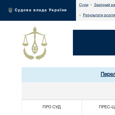
Зарічний р
Суди
•
Судова влада України
Результати розгл
•
Перел
ПРО СУД
ПРЕС-Ц