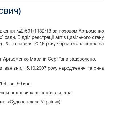
ович)
вадження №2/591/1182/18 за позовом Артьоменко
 ради, Відділ реєстрації актів цивільного стану
од. 25-го червня 2019 року через оголошення на
ги Артьоменко Марини Сергіївни задоволено.
 Іванівни, 15.10.2007 року народження, та сина
04 грн. 80 коп.
 Олександровичу не направлялася.
тал «Судова влада України»).