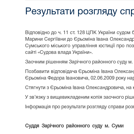
Результати розгляду сп
Відповідно до ч. 11 ст. 128 ЦПК України судо
Марини Сергіївни до Єрьоміна Івана Олександров
Сумського міського управління юстиції про поз
сайті «Судова влада України».
Заочним рішенням Зарічного районного суду м. 
Позбавити відповідача Єрьоміна Івана Олександ
Єрьоміна Федора Івановича, 02.06.2009 року н
Стягнути з Єрьоміна Івана Олександровича, на к
У зв’язку з вищевикладеним копія заочного ріш
Інформація про результати розгляду справи розм
Суддя Зарічного районного суду
м. Суми
О