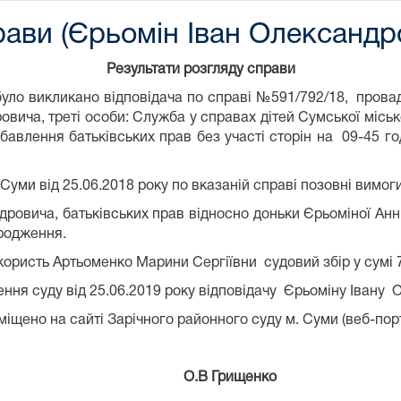
рави (Єрьомін Іван Олександр
Результати розгляду справи
м було викликано відповідача по справі №591/792/18, про
ича, треті особи: Служба у справах дітей Сумської міської
бавлення батьківських прав без участі сторін на 09-45 г
Суми від 25.06.2018 року по вказаній справі позовні вимо
ровича, батьківських прав відносно доньки Єрьоміної Анни
ародження.
ористь Артьоменко Марини Сергіївни судовий збір у сумі 7
ення суду від 25.06.2019 року відповідачу Єрьоміну Івану
іщено на сайті Зарічного районного суду м. Суми (веб-пор
.В Грищенко