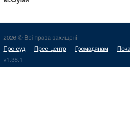
м.Суми О.В Гр
2026 © Всі права захищені
Про суд
Прес-центр
Громадянам
Пока
v1.38.1