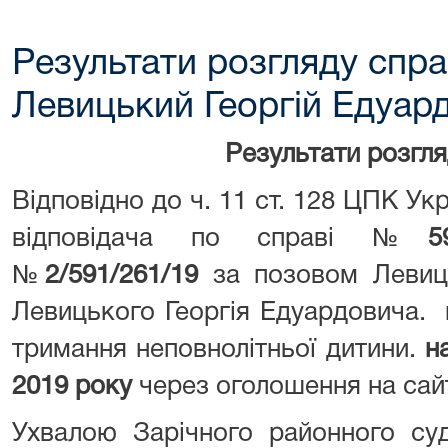
Результати розгляду спра
Левицький Георгій Едуар
Результати розгл
Відповідно до ч. 11 ст. 128 ЦПК Ук
відповідача по справі №
5
№
2/591/261/19
за позовом Левиць
Левицького Георгія Едуардовича. 
тримання неповнолітньої дитини.
н
2019 року
через оголошення на сайт
Ухвалою Зарічного районного суд