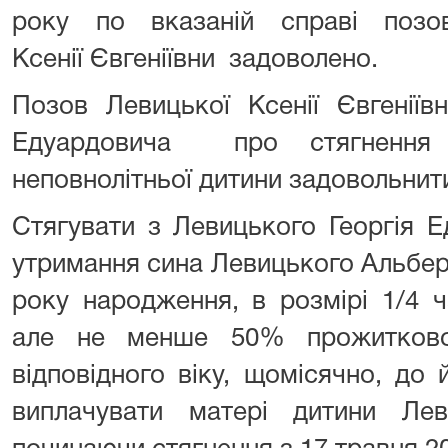
року по вказаній справі по
Ксенії Євгеніївни задоволено.
Позов Левицької Ксенії Євгеніїв
Едуардовича про стягнення 
неповнолітньої дитини задовольнит
Стягувати з Левицького Георгія 
утримання сина Левицького Альберт
року народження, в розмірі 1/4 ч
але не менше 50% прожитково
відповідного віку, щомісячно, до й
виплачувати матері дитини Леви