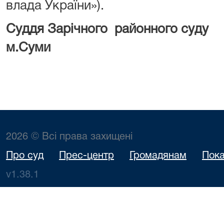
влада України»).
Суддя Зарічного районного суду
м.Суми О.В Г
2026 © Всі права захищені
Про суд
Прес-центр
Громадянам
Пока
v1.38.1