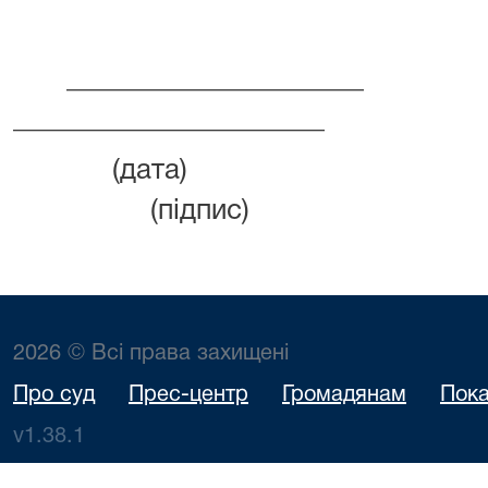
____________
______________________
(да
(підпис
2026 © Всі права захищені
Про суд
Прес-центр
Громадянам
Пока
v1.38.1