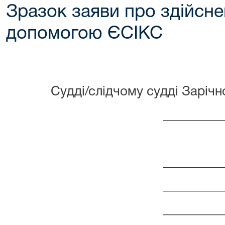
Зразок заяви про здійсне
допомогою ЄСІКС
Судді/слідчому судді Зарічн
_________
_________
_________
_________