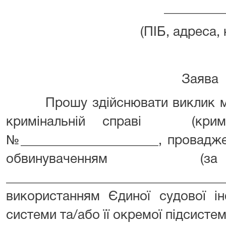
_________
(ПІБ, адреса
Заява
Прошу здійснювати виклик мен
кримінальній справі (кримі
№_____________________, провадж
обвинуваченням (з
____________________________
використанням Єдиної судової ін
системи та/або її окремої підсистем