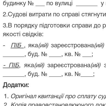
будинку № ___ по вулиці _______ у 
2.Судові витрати по справі стягнути
3.В порядку підготовки справи до 
якості свідків:
-
ПІБ
, яка
(ий)
зареєстрована
(ий)
_______, буд. № ____, кв. № ___;
- ПІБ
, яка
(ий)
зареєстрована
(ий)
з
_______, буд. № ____, кв. №____;
Додатки:
Оригінал квитанції про сплату су
Копія правовстановлюючого док