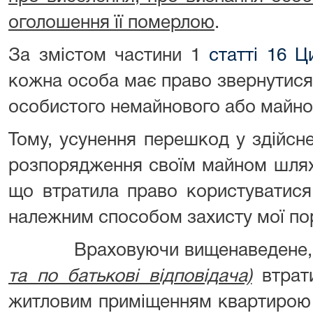
оголошення її померлою
.
За змістом частини 1
статті 16 Ц
кожна особа має право звернутися
особистого немайнового або майнов
Тому, усунення перешкод у здійсн
розпорядження своїм майном шлях
що втратила право користуватис
належним способом захисту мої по
Враховуючи вищенаведене, 
та по батькові відповідача)
втрат
житловим приміщенням квартирою