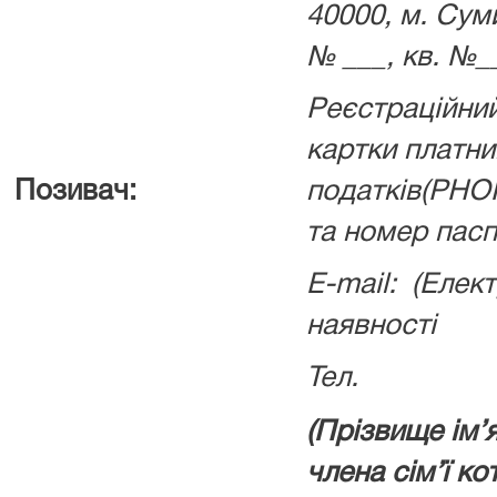
40000, м. Суми
№ ___, кв. №_
Реєстраційний
картки платни
Позивач:
податків(РНО
та номер пас
Е-mail: (Елек
наявності
Тел.
(Прізвище ім’
члена сім’ї ко