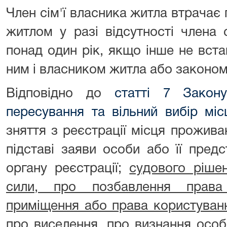
Член сім'ї власника житла втрачає
житлом у разі відсутності члена 
понад один рік, якщо інше не вст
ним і власником житла або законом
Відповідно до
статті 7 Закон
пересування та вільний вибір міс
зняття з реєстрації місця прожив
підставі заяви особи або її пред
органу реєстрації;
судового ріше
сили, про позбавлення права
приміщення або права користуван
про виселення, про визнання особ