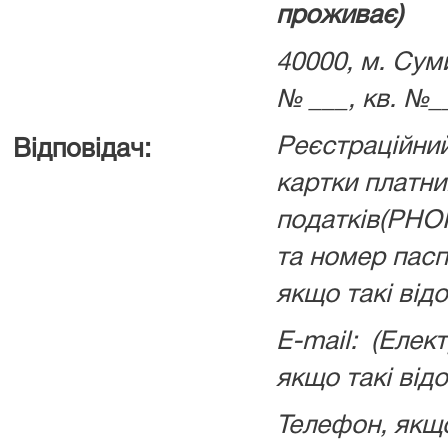
проживає)
40000, м. Суми
№ ___, кв. №_
Реєстраційний
Відповідач:
картки платни
податків(РНО
та номер пас
якщо такі відо
Е-mail: (Елек
якщо такі відо
Телефон, якщо