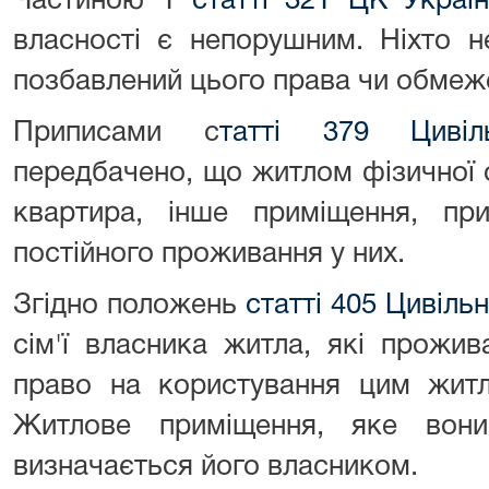
Частиною 1
статті 321 ЦК Украї
власності є непорушним. Ніхто 
позбавлений цього права чи обмеже
Приписами с
татті 379 Цивіл
передбачено, що житлом фізичної 
квартира, інше приміщення, при
постійного проживання у них.
Згідно положень
статті 405 Цивіль
сім'ї власника житла, які прожи
право на користування цим житл
Житлове приміщення, яке вон
визначається його власником.