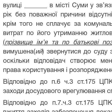
вулиці _______ в місті Суми у зв’я
рік без поважної причини відсутн
крім того не сплачує за комуналь
витрат по його утриманню житлов
(
прізвище ім’я та по батькові по
вимушена(
ий
) звернутися до суду
оскільки відповідач створює мен
права користування і розпоряджен
Відповідно до п.6 ч.3 ст.175 ЦП
заходи досудового врегулювання с
Відповідно до п.7.ч.3 ст.175 ЦП