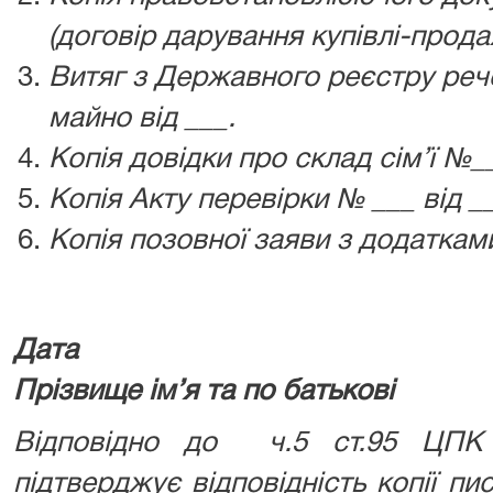
(договір дарування купівлі-прода
Витяг з Державного реєстру реч
майно від ___.
Копія довідки про склад сім’ї №__
Копія Акту перевірки № ___ від _
Копія позовної заяви з додатками
Дата п
Прізвище ім’я та по батькові
Відповідно до ч.5 ст.95 ЦПК 
підтверджує відповідність копії пи