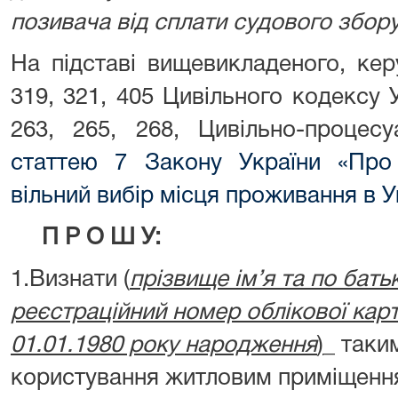
позивача від сплати судового збору
На підставі вищевикладеного, кер
319, 321, 405 Цивільного кодексу У
263, 265, 268, Цивільно-процесу
статтею 7 Закону України «Про
вільний вибір місця проживання в У
П Р О Ш У:
1.Визнати (
прізвище ім’я та по бать
реєстраційний номер облікової карт
01.01.1980 року народження
)
_ таки
користування житловим приміщенн