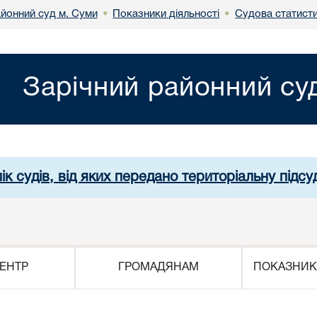
айонний суд м. Суми
Показники діяльності
Судова статист
•
•
Зарічний районний су
ік судів, від яких передано територіальну підсуд
ЕНТР
ГРОМАДЯНАМ
ПОКАЗНИК