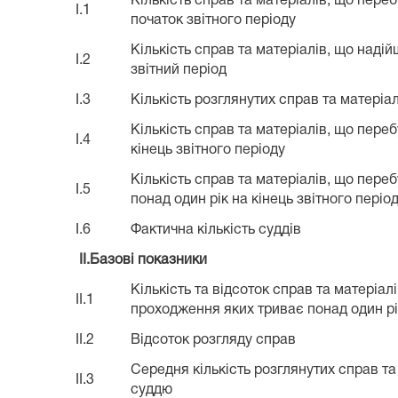
Кількість справ та матеріалів, що пере
I.1
початок звітного періоду
Кількість справ та матеріалів, що надій
I.2
звітний період
I.3
Кількість розглянутих справ та матеріал
Кількість справ та матеріалів, що пере
I.4
кінець звітного періоду
Кількість справ та матеріалів, що пере
I.5
понад один рік на кінець звітного періо
I.6
Фактична кількість суддів
II.Базові показники
Кількість та відсоток справ та матеріал
II.1
проходження яких триває понад один рі
II.2
Відсоток розгляду справ
Середня кількість розглянутих справ та
II.3
суддю