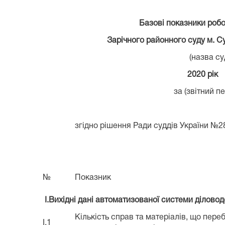
Базові показники роб
Зарічного районного суду м. С
(назва су
2
020 рік
за (звітний пе
згідно рішення Ради суддів України №28
№
Показник
I.Вихідні дані автоматизованої системи ділово
Кількість справ та матеріалів, що пере
I.1