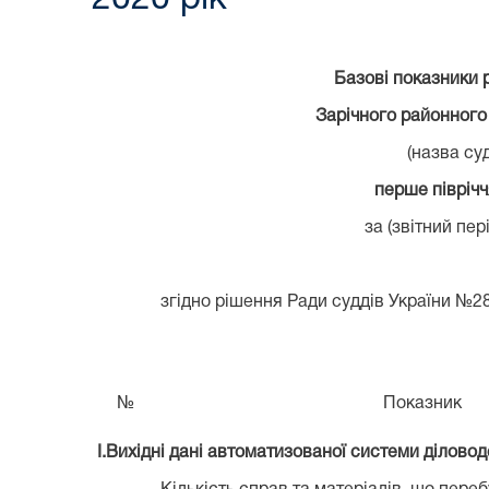
Базові показники 
Зарічного районного
(назва суд
перше піврічч
за (звітний пер
згідно рішення Ради суддів України №28
№
Показник
I.Вихідні дані автоматизованої системи ділово