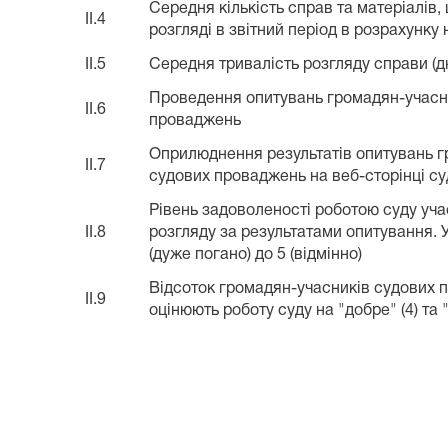
Середня кількість справ та матеріалів
II.4
розгляді в звітний період в розрахунку
II.5
Середня тривалість розгляду справи (дн
Проведення опитувань громадян-учасн
II.6
проваджень
Оприлюднення результатів опитувань г
II.7
судових проваджень на веб-сторінці су
Рівень задоволеності роботою суду уч
II.8
розгляду за результатами опитування. 
(дуже погано) до 5 (відмінно)
Відсоток громадян-учасників судових 
II.9
оцінюють роботу суду на "добре" (4) та "