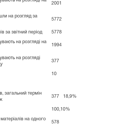
бувають на розгляді на
2001
шли на розгляд за
5772
ів за звітний період
5778
бувають на розгляді на
1994
бувають на розгляді
377
ду
10
ів, загальний термін
377
18,9%
к
100,10%
 матеріалів на одного
578