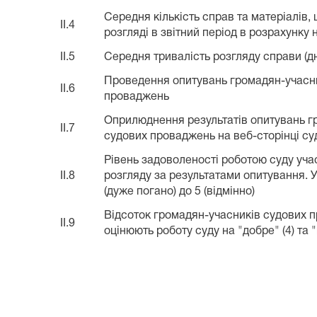
Середня кількість справ та матеріалів,
II.4
розгляді в звітний період в розрахунку
II.5
Середня тривалість розгляду справи (дн
Проведення опитувань громадян-учасн
II.6
проваджень
Оприлюднення результатів опитувань г
II.7
судових проваджень на веб-сторінці су
Рівень задоволеності роботою суду уч
II.8
розгляду за результатами опитування. У
(дуже погано) до 5 (відмінно)
Відсоток громадян-учасників судових 
II.9
оцінюють роботу суду на "добре" (4) та "