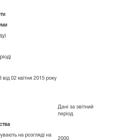
оти
уми
ду)
ріод)
 від 02 квітня 2015 року
Дані за звітний
період
дства
бувають на розгляді на
2000