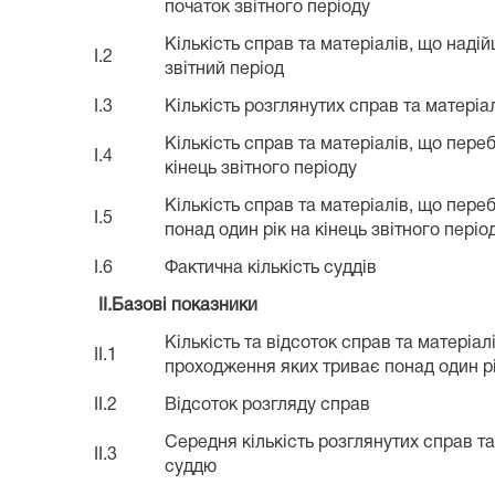
початок звітного періоду
Кількість справ та матеріалів, що наді
I.2
звітний період
I.3
Кількість розглянутих справ та матеріал
Кількість справ та матеріалів, що пере
I.4
кінець звітного періоду
Кількість справ та матеріалів, що пере
I.5
понад один рік на кінець звітного періо
I.6
Фактична кількість суддів
II.Базові показники
Кількість та відсоток справ та матеріал
II.1
проходження яких триває понад один р
II.2
Відсоток розгляду справ
Середня кількість розглянутих справ та
II.3
суддю