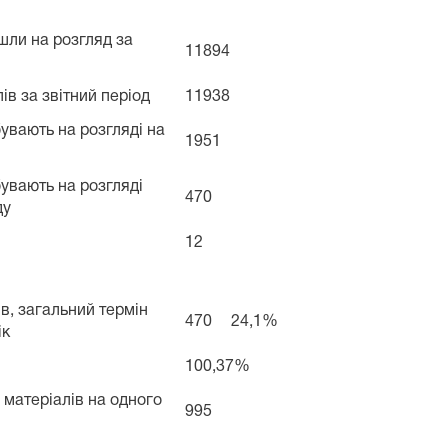
йшли на розгляд за
11894
ів за звітний період
11938
бувають на розгляді на
1951
бувають на розгляді
470
ду
12
ів, загальний термін
470
24,1%
ік
100,37%
 матеріалів на одного
995