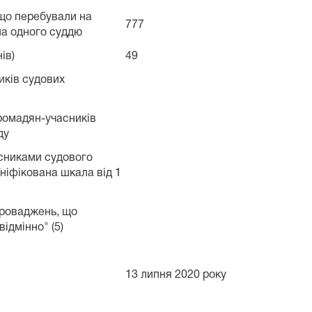
 що перебували на
777
 на одного суддю
ів)
49
иків судових
ромадян-учасників
ду
асниками судового
ніфікована шкала від 1
проваджень, що
відмінно" (5)
13 липня 2020 року