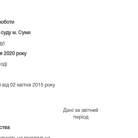
роботи
 суду м. Суми
у)
я 2020 року
іод)
 від 02 квітня 2015 року
Дані за звітний
період
дства