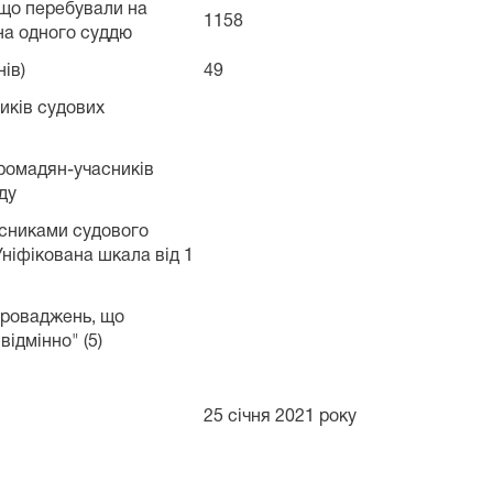
, що перебували на
1158
 на одного суддю
ів)
49
иків судових
ромадян-учасників
ду
асниками судового
Уніфікована шкала від 1
проваджень, що
відмінно" (5)
25 січня 2021 року