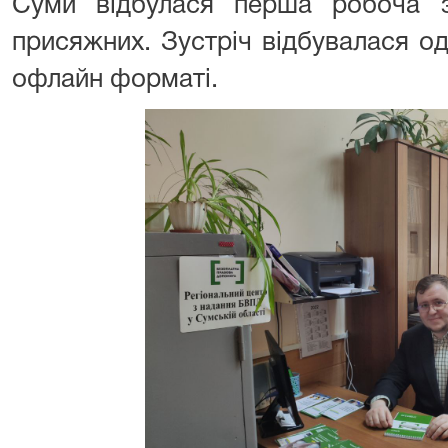
Суми відбулася перша робоча 
присяжних. Зустріч відбувалася од
офлайн форматі.