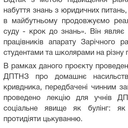
Відтак з метою підвищення рівня
набуття знань з юридичних питань
в майбутньому продовжуємо реал
суду - крок до знань». Він являє
працівників апарату Зарічного р
студентами та школярами на різну 
В рамках даного проєкту проведено
ДПТНЗ про домашнє насильств
кривдника, передбачені чинним з
проведено лекцію для учнів Д
соціальне явище як булінг: як
протидіяти цькуванню.