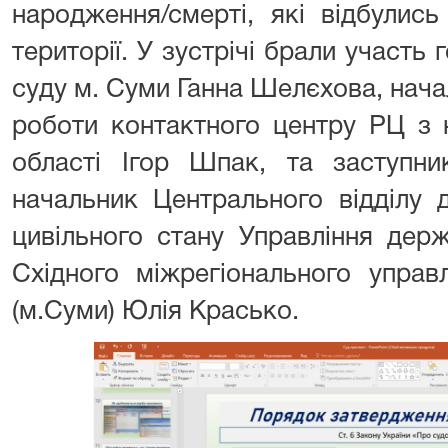
народження/смерті, які відбулис
території. У зустрічі брали участь
суду м. Суми Ганна Шелєхова, нача
роботи контактного центру РЦ з
області Ігор Шпак, та заступни
начальник Центрального відділу д
цивільного стану Управління держ
Східного міжрегіонального управл
(м.Суми) Юлія Красько.