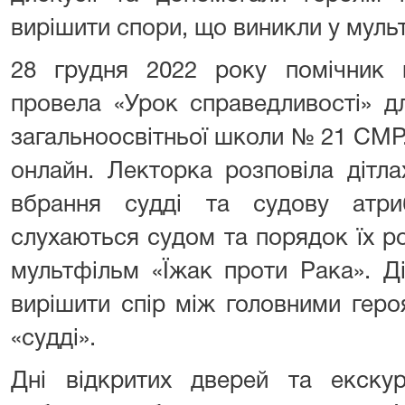
вирішити спори, що виникли у муль
28 грудня 2022 року помічник 
провела «Урок справедливості» д
загальноосвітньої школи № 21 СМР.
онлайн. Лекторка розповіла дітл
вбрання судді та судову атри
слухаються судом та порядок їх р
мультфільм «Їжак проти Рака». Д
вирішити спір між головними геро
«судді».
Дні відкритих дверей та екскур