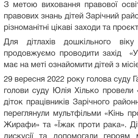
З метою виховання правової осв
правових знань дітей Зарічний рай
різноманітні цікаві заходи та проєкт
Для дітлахів дошкільного вік
продовжуємо проводити захід «Ур
має на меті ознайомити дітей з місі
29 вересня 2022 року голова суду 
голови суду Юлія Хілько провели 
діток працівників Зарічного район
переглянули мультфільми «Кінь пр
Жирафи» та «Їжак проти рака». Ді
дискусії та допомогали героям 