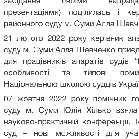
засідання своїми напрацю
презентаціями) поділилась і ке
районного суду м. Суми Алла Шевч
21 лютого 2022 року керівник ап
суду м. Суми Алла Шевченко приєд
для працівників апаратів судів 
особливості та типові поми
Національною школою суддів Украї
07 жовтня 2022 року помічник го
суду м. Суми Юлія Хілько взяла
науково-практичній конференції. 
суд – нові можливості для учас