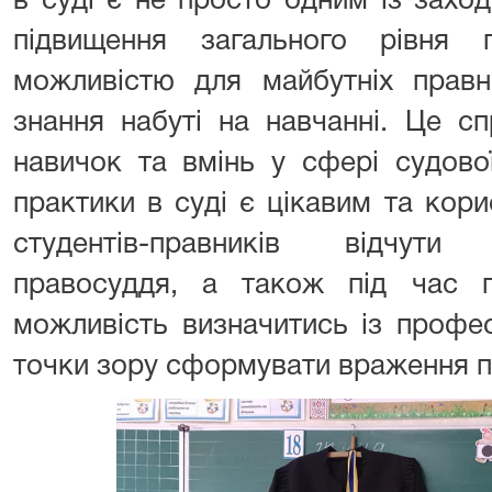
в суді є не просто одним із захо
підвищення загального рівня 
можливістю для майбутніх правни
знання набуті на навчанні. Це с
навичок та вмінь у сфері судово
практики в суді є цікавим та кор
студентів-правників відчут
правосуддя, а також під час 
можливість визначитись із профе
точки зору сформувати враження п