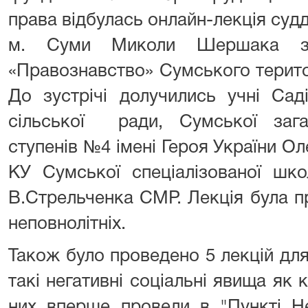
права відбулась онлайн-лекція судд
м. Суми Миколи Шершака з
«Правознавство» Сумського терито
До зустрічі долучились учні Сад
сільської ради, Сумської загал
ступенів №4 імені Героя України 
КУ Сумської спеціалізованої шко
В.Стрельченка СМР. Лекція була п
неповнолітніх.
Також було проведено 5 лекцій для
такі негативні соціальні явища як к
них вперше провели в "Пункті Не