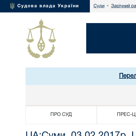
Зарічний р
Судова влада України
Суди
•
Перел
ПРО СУД
ПРЕС-Ц
UA:Суми, 03.02.2017р.