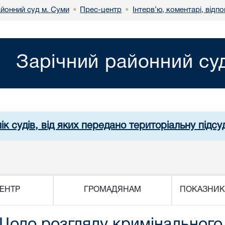
айонний суд м. Суми
Прес-центр
Інтерв’ю, коментарі, відпо
•
•
Зарічний районний су
ік судів, від яких передано територіальну підсуд
ЕНТР
ГРОМАДЯНАМ
ПОКАЗНИК
 Щодо розгляду кримінального