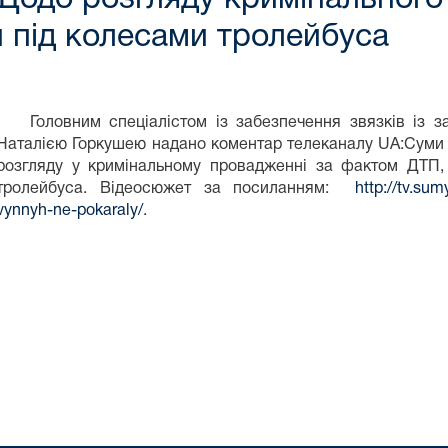
и під колесами тролейбуса
Головним спеціалістом із забезпечення звязків із зас
Наталією Горкушею надано коментар телеканалу UA:Суми 
розгляду у кримінальному провадженні за фактом ДТП,
тролейбуса. Відеосюжет за посиланням:
http://tv.sum
vynnyh-ne-pokaraly/
.