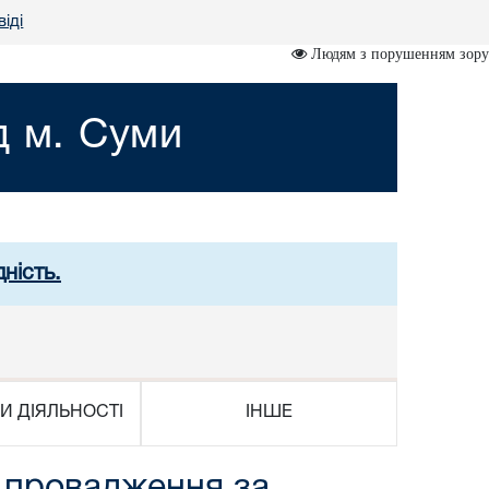
віді
Людям з порушенням зору
д м. Суми
ність.
И ДІЯЛЬНОСТІ
ІНШЕ
 провадження за