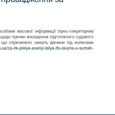
обами масової інформації (прес-секретарем)
щодо причин вікладення підготовчого судового
 що спричинило смерть дівчини під колесами
y.ua/za-rik-pislya-avariyi-bilya-tts-lavyna-u-sumah-