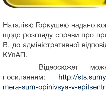
Наталією Горкушею надано ко
щодо розгляду справи про пр
В. до адміністративної відпові
КУпАП.
Відеосюжет можна 
посиланням:
http://sts.sum
mera-sum-opinivsya-v-epitsentr