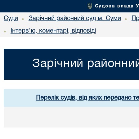
Судова влада 
Суди
Зарічний районний суд м. Суми
Пр
•
•
Інтерв’ю, коментарі, відповіді
•
Зарічний районний
Перелік судів, від яких передано т