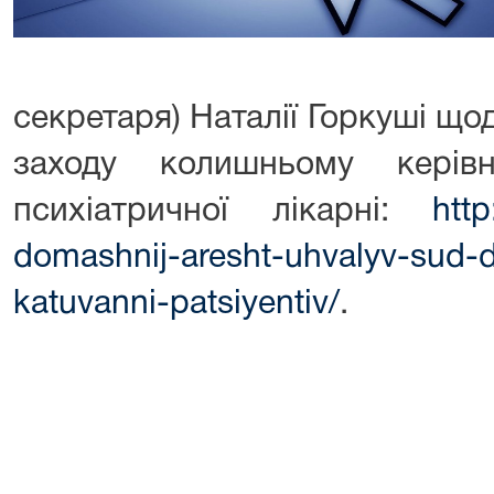
секретаря) Наталії Горкуші щ
заходу колишньому керівни
психіатричної лікарні:
http
domashnij-aresht-uhvalyv-sud-d
katuvanni-patsiyentiv/
.