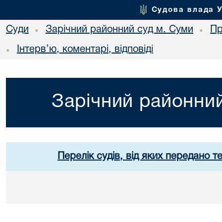
Судова влада 
Суди
Зарічний районний суд м. Суми
Пр
•
•
Інтерв’ю, коментарі, відповіді
•
Зарічний районний
Перелік судів, від яких передано т