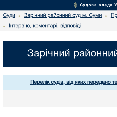
Судова влада 
Суди
Зарічний районний суд м. Суми
Пр
•
•
Інтерв’ю, коментарі, відповіді
•
Зарічний районний
Перелік судів, від яких передано т