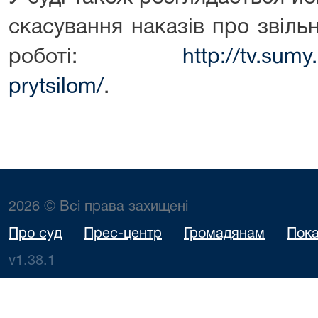
скасування наказів про звіль
роботі:
http://tv.sum
prytsilom/
.
2026 © Всі права захищені
Про суд
Прес-центр
Громадянам
Пока
v1.38.1