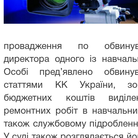
провадження по обвинув
директора одного із навчаль
Особі пред’явлено обвину
статтями КК України, зо
бюджетних коштів виділ
ремонтних робіт в навчальни
також службовому підробленні
У суді також розглядається й