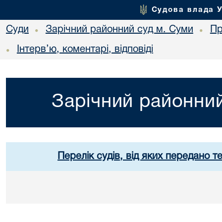
Судова влада 
Суди
Зарічний районний суд м. Суми
Пр
•
•
Інтерв’ю, коментарі, відповіді
•
Зарічний районний
Перелік судів, від яких передано т