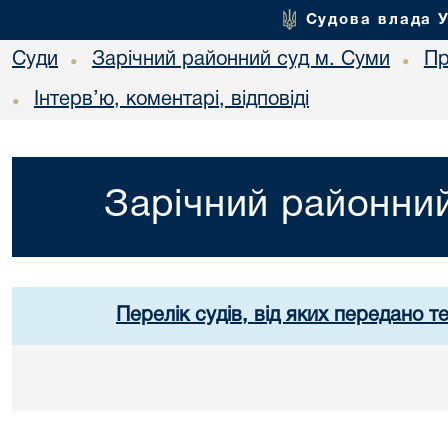
Судова влада 
Суди
Зарічний районний суд м. Суми
Пр
•
•
Інтерв’ю, коментарі, відповіді
•
Зарічний районний
Перелік судів, від яких передано т