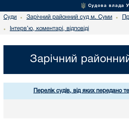
Судова влада 
Суди
Зарічний районний суд м. Суми
Пр
•
•
Інтерв’ю, коментарі, відповіді
•
Зарічний районний
Перелік судів, від яких передано т