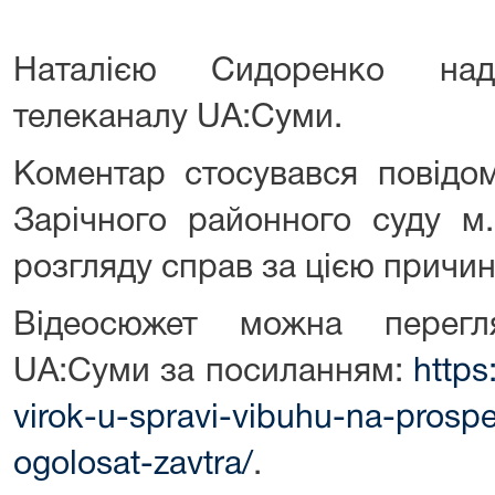
Наталією Сидоренко на
телеканалу UA:Суми.
Коментар стосувався повідо
Зарічного районного суду м
розгляду справ за цією причи
Відеосюжет можна перегл
UA:Суми за посиланням:
https
virok-u-spravi-vibuhu-na-prosp
ogolosat-zavtra/
.