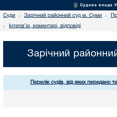
Судова влада 
Суди
Зарічний районний суд м. Суми
Пр
•
•
Інтерв’ю, коментарі, відповіді
•
Зарічний районний
Перелік судів, від яких передано т