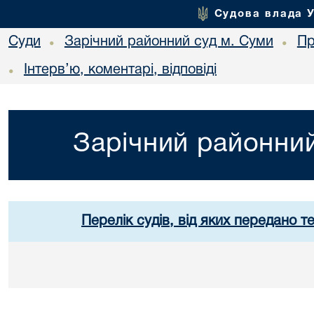
Судова влада 
Суди
Зарічний районний суд м. Суми
Пр
•
•
Інтерв’ю, коментарі, відповіді
•
Зарічний районний
Перелік судів, від яких передано т