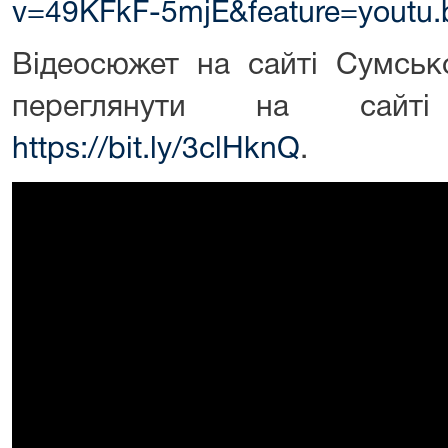
v=49KFkF-5mjE&feature=youtu.
Відеосюжет на сайті Сумськ
переглянути на сайт
https://bit.ly/3clHknQ
.