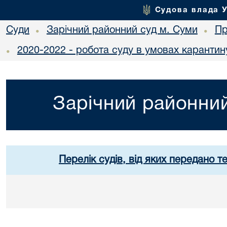
Судова влада 
Суди
Зарічний районний суд м. Суми
Пр
•
•
2020-2022 - робота суду в умовах карантин
•
Зарічний районний
Перелік судів, від яких передано т