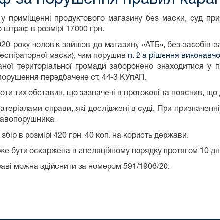
 у приміщенні продуктового магазину без маски, суд прит
 штраф в розмірі 17000 грн.
020 року чоловік зайшов до магазину «АТБ», без засобів за
респіраторної маски), чим порушив
п. 2 а рішення виконавч
наної територіальної громади заборонено знаходитися у п
опорушення передбачене ст. 44-3 КУпАП.
оти тих обставин, що зазначені в протоколі та пояснив, що
теріалами справи, які досліджені в суді. При призначенн
равопорушника.
збір в розмірі 420 грн. 40 коп. на користь держави.
же бути оскаржена в апеляційному порядку протягом 10 дні
аві можна здійснити за номером 591/1906/20.