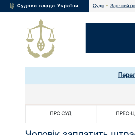
Зарічний р
Судова влада України
Суди
•
Перел
ПРО СУД
ПРЕС-Ц
Чоловік заплатить штра