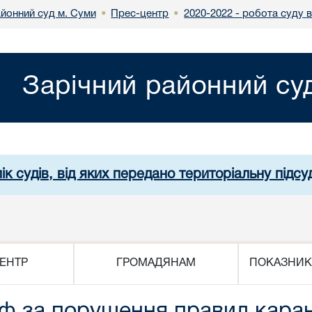
айонний суд м. Суми
Прес-центр
2020-2022 - робота суду 
•
•
Зарічний районний су
ік судів, від яких передано територіальну підсуд
ЕНТР
ГРОМАДЯНАМ
ПОКАЗНИК
ф за порушення правил карант