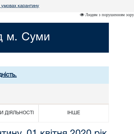
в умовах карантину
Людям з порушенням зору
д м. Суми
ність.
И ДІЯЛЬНОСТІ
ІНШЕ
ину, 01 квітня 2020 рік