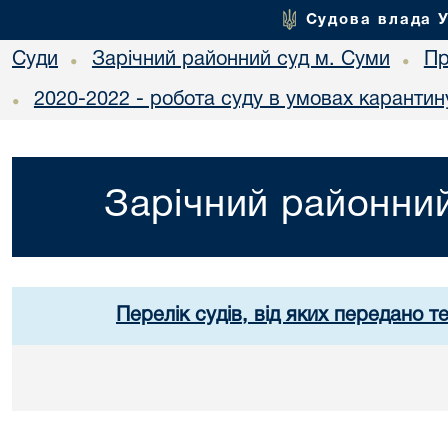
Судова влада 
Суди
Зарічний районний суд м. Суми
Пр
•
•
2020-2022 - робота суду в умовах карантин
•
Зарічний районний
Перелік судів, від яких передано т