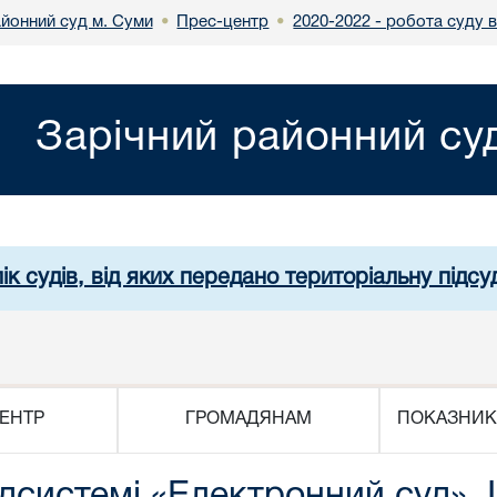
айонний суд м. Суми
Прес-центр
2020-2022 - робота суду 
•
•
Зарічний районний су
ік судів, від яких передано територіальну підсуд
ЕНТР
ГРОМАДЯНАМ
ПОКАЗНИК
ідсистемі «Електронний суд». 