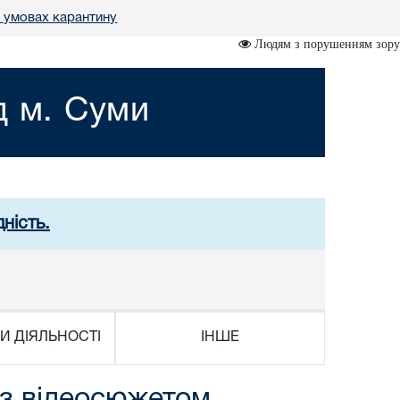
в умовах карантину
Людям з порушенням зору
д м. Суми
ність.
И ДІЯЛЬНОСТІ
ІНШЕ
Із відеосюжетом