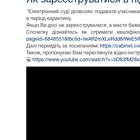
"Електронний суд! дозволяє подавати учасникам
в період карантину.
Якщо Ви досі не зареєструвалися, а маєте баж
Спочатку дізнайтесь як отримати кваліф
pageId=6848551&fbclid=IwAR2mXLeRdd8rWeE5
Далі перейдіть за посиланням:
https://cabinet.co
Також, пропонуємо Вам переглянути відео-інстр
💻
https://www.youtube.com/watch?v=bD83fM28x3