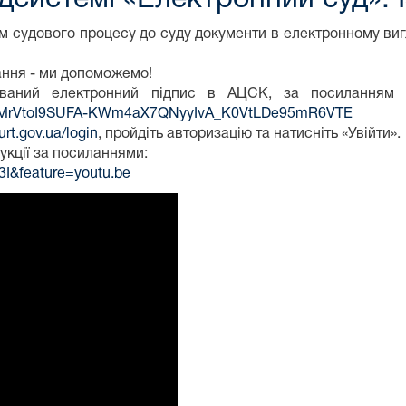
 судового процесу до суду документи в електронному вигл
ання - ми допоможемо!
ікований електронний підпис в АЦСК, за посиланн
iMrVtoI9SUFA-KWm4aX7QNyyIvA_K0VtLDe95mR6VTE
urt.gov.ua/login
, пройдіть авторизацію та натисніть «Увійти».
укції за посиланнями:
I&feature=youtu.be