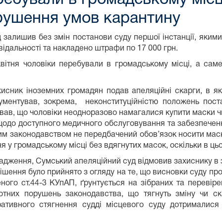
рушення умов карантину
 залишив без змін постанови суду першої інстанції, яким
відальності та накладено штрафи по 17 000 грн.
квітня чоловіки перебували в громадському місці, а саме
исник іноземних громадян подав апеляційні скарги, в як
ументував, зокрема, неконституційністю положень поста
в, що чоловіки неодноразово намагалися купити маски чи р
щодо доступного медичного обслуговування та забезпечен
им законодавством не передбачений обов’язок носити маски
я у громадському місці без вдягнутих масок, оскільки в цьо
адження, Сумський апеляційний суд відмовив захиснику в 
 рішення було прийнято з огляду на те, що висновки суду пр
ого ст.44-3 КУпАП, ґрунтується на зібраних та перевіре
тотних порушень законодавства, що тягнуть зміну чи ск
тративного стягнення судді місцевого суду дотрималис