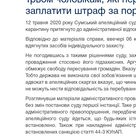
заплатити штраф за по
12 травня 2020 року Сумський апеляційний суд
карантину притягнуто до адміністративної відпо
Відповідно до матеріалів справи, ввечері 06 
вдягнутих засобів індивідуального захисту.
Не погодившись з такими рішеннями суду, зах
провадження стосовно його підзахисних. Арг
обмежує свободу пересування громадян. Вказува
Тобто держава не виконала свої зобов’язання 
адвокат в апеляційних скаргах вказує, що чинн
не можуть нести відповідальність за перебуванн
Розглянувши матеріали адміністративного пров
без змін постанови суду першої інстанції. Таке
адміністративного правопорушення, передбачен
апеляційного суду йдеться, що будь-яких іс
встановлено. Також при накладенні адмініс
встановлених санкцією статті 44-3 КУпАП.