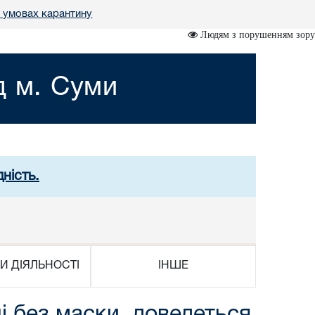
в умовах карантину
Людям з порушенням зору
д м. Суми
ність.
И ДІЯЛЬНОСТІ
ІНШЕ
і без маски, доведеться