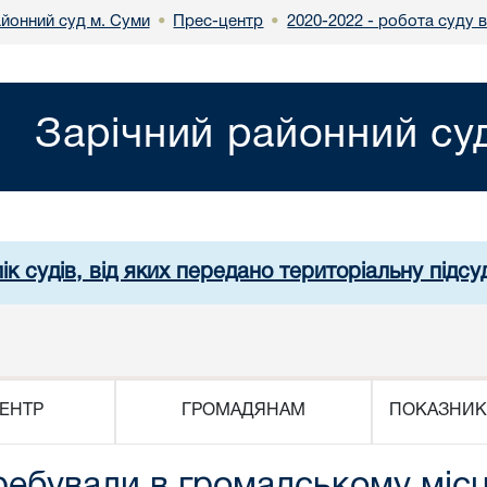
айонний суд м. Суми
Прес-центр
2020-2022 - робота суду 
•
•
Зарічний районний су
ік судів, від яких передано територіальну підсуд
ЕНТР
ГРОМАДЯНАМ
ПОКАЗНИК
ребували в громадському місц