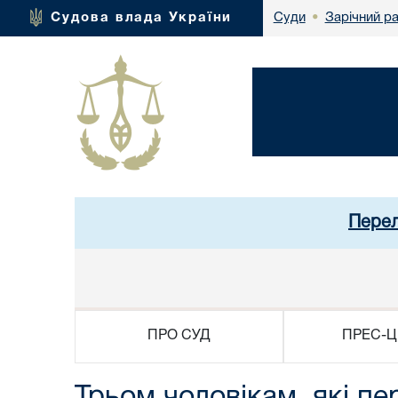
Зарічний р
Судова влада України
Суди
•
Перел
ПРО СУД
ПРЕС-Ц
Трьом чоловікам, які пе