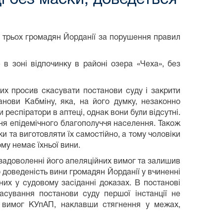
и трьох громадян Йорданії за порушення правил
 в зоні відпочинку в районі озера «Чеха», без
их просив скасувати постанови суду і закрити
нови Кабміну, яка, на його думку, незаконно
еспіратори в аптеці, однак вони були відсутні.
ня епідемічного благополуччя населення. Також
 та виготовляти їх самостійно, а тому чоловіки
му немає їхньої вини.
задоволенні його апеляційних вимог та залишив
о доведеність вини громадян Йорданії у вчиненні
них у судовому засіданні доказах. В постанові
асування постанови суду першої інстанції не
я вимог КУпАП, наклавши стягнення у межах,