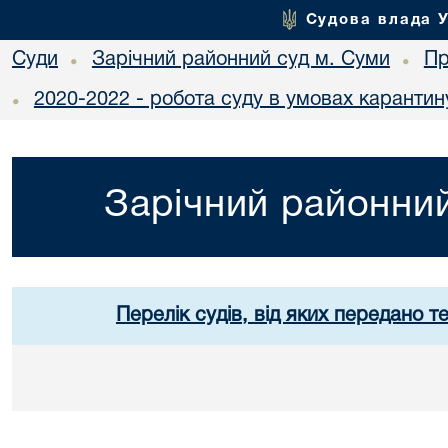
Судова влада 
Суди
Зарічний районний суд м. Суми
Пр
•
•
2020-2022 - робота суду в умовах карантин
•
Зарічний районний
Перелік судів, від яких передано т