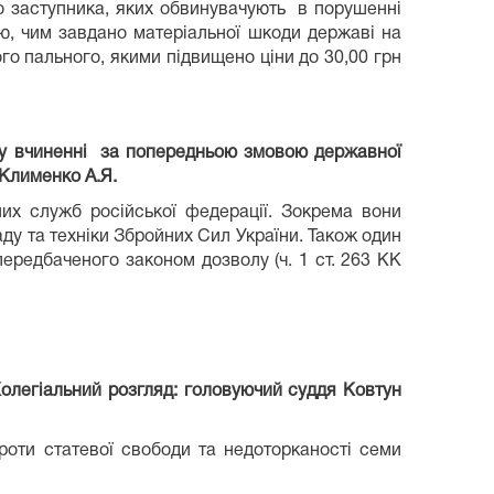
о заступника, яких обвинувачують в порушенні
ю, чим завдано матеріальної шкоди державі на
ого пального, якими підвищено ціни до 30,00 грн
 у вчиненні за попередньою змовою державної
 Клименко А.Я.
них служб російської федерації. Зокрема вони
ду та техніки Збройних Сил України. Також один
передбаченого законом дозволу (ч. 1 ст. 263 КК
олегіальний розгляд: головуючий суддя Ковтун
роти статевої свободи та недоторканості семи