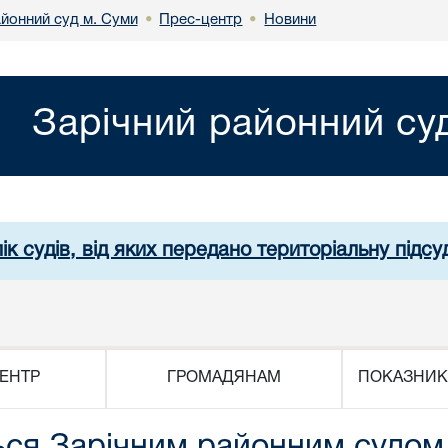
айонний суд м. Суми
Прес-центр
Новини
•
•
Зарічний районний су
ік судів, від яких передано територіальну підсуд
ЕНТР
ГРОМАДЯНАМ
ПОКАЗНИК
ься Зарічним районним судом