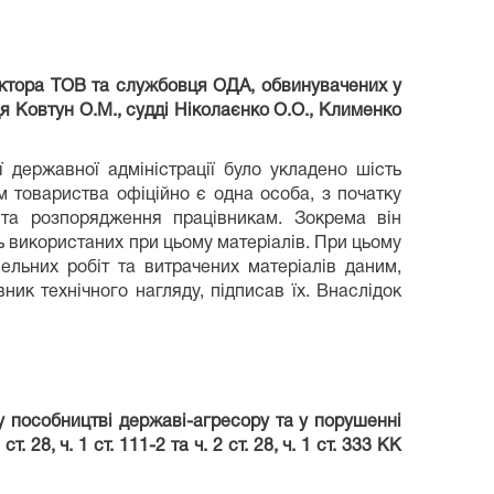
ектора ТОВ та службовця ОДА, обвинувачених у
я Ковтун О.М., судді Ніколаєнко О.О., Клименко
 державної адміністрації було укладено шість
м товариства офіційно є одна особа, з початку
 та розпорядження працівникам. Зокрема він
ь використаних при цьому матеріалів. При цьому
ельних робіт та витрачених матеріалів даним,
ник технічного нагляду, підписав їх. Внаслідок
у пособництві державі-агресору та у порушенні
, ч. 1 ст. 111-2 та ч. 2 ст. 28, ч. 1 ст. 333 КК