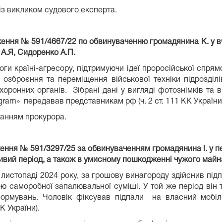
із викликом судового експерта.
ження № 591/4667/22 по обвинуваченню громадянина К. у в
 А.Я, Сидоренко А.П.
ги країні-агресору, підтримуючи ідеї проросійської спрям
 озброєння та переміщення військової техніки підрозділі
хоронних органів. Зібрані дані у вигляді фотознімків та
am» передавав представникам рф (ч. 2 ст. 111 КК України)
танням прокурора.
дження №
591/3297/25
за обвинуваченням громадянина І. у п
ивий період, а також в умисному пошкодженні чужого майн
 листопаді 2024 року, за грошову винагороду здійснив пі
саморобної запалювальної суміші. У той же період він 
формувань. Чоловік фіксував підпали на власний мобіл
К України).