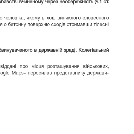
ивстві вчиненому через необережність (ч.1 ст.
о чоловіка, якому в ході виниклого словесного
ся о бетонну поверхню сходів отримавши тілесні
бвинуваченого в державній зраді. Колегіальний
іддані про місця розташування військових,
«Google Maps» пересилав представнику держави-