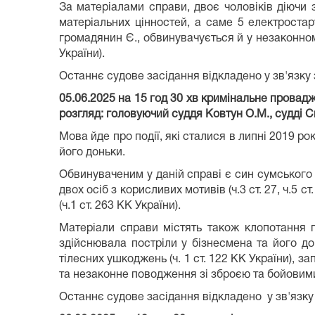
За матеріалами справи, двоє чоловіків діючи
матеріальних цінностей, а саме 5 електростар
громадянин Є., обвинувачується й у незаконному 
України).
Останнє судове засідання відкладено у зв'язку
05.06.2025 на 15 год 30 хв кримінальне провад
розгляд: головуючий суддя Ковтун О.М., судді С
Мова йде про події, які сталися в липні 2019 р
його доньки.
Обвинуваченим у даній справі є син сумського 
двох осіб з корисливих мотивів (ч.3 ст. 27, ч.5 с
(ч.1 ст. 263 КК України).
Матеріали справи містять також клопотання п
здійснювала постріли у бізнесмена та його дон
тілесних ушкоджень (ч. 1 ст. 122 КК України), з
та незаконне поводження зі зброєю та бойовими 
Останнє судове засідання відкладено у зв'язку