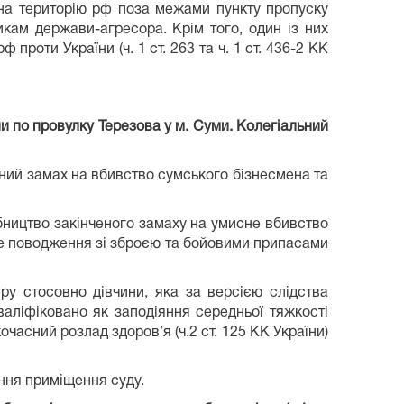
 на територію рф поза межами пункту пропуску
икам держави-агресора. Крім того, один із них
проти України (ч. 1 ст. 263 та ч. 1 ст. 436-2 КК
и по провулку Терезова у м. Суми. Колегіальний
чений замах на вбивство сумського бізнесмена та
обництво закінченого замаху на умисне вбивство
законне поводження зі зброєю та бойовими припасами
ру стосовно дівчини, яка за версією слідства
кваліфіковано як заподіяння середньої тяжкості
очасний розлад здоров’я (ч.2 ст. 125 КК України)
ння приміщення суду.