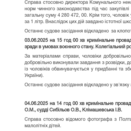
Справа стосовно директора Комунального неко
норм чинного законодавства під час закупівл
загальну суму 4 280 472, 00. Крім того, чолові
за 1 літр. Внаслідок цих дій завдано істотної ш
Останнє судове засідання відкладено за клопо
03
.0
6
.2025 на 15 год
0
0 хв кримінальне прова
зради в умовах воєнного стану. Колегіальний ро
За матеріалами справи, чоловіки добровільно
добровільно виконували завдання з розвідки, д
із чоловіків обвинувачується у придбанні та з
України).
Останнє судове засідання відкладено у зв'язку
04.06.2025 на 14 год 00 хв кримінальне пров
О.М., судді Сибільов О.В., Клімашевська І.В.
Справа стосовно відомого фотографа з Полтав
малолітніх дітей.