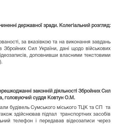
чиненні державної зради. Колегіальний розгляд:
ованості, за вказівкою та на виконання завдань
в Збройних Сил України, дані щодо військових
 відеозаписів, доповнивши власними текстовими
.
ерешкоджанні законній діяльності Збройних Сил
а, головуючий суддя Ковтун О.М.
дпали будівель Сумського міського ТЦК та СП та
також здійснював підпал транспортних засобів
ьний телефон і передавав відеозаписи через