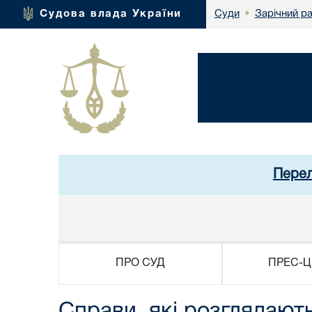
Зарічний р
Судова влада України
Суди
•
Перел
ПРО СУД
ПРЕС-Ц
Справи, які розглядают