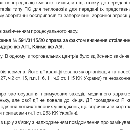
 за попередньою змовою, вчинили підготовку до передачі
терів типу ПС для тепловозів для передачі їх представн
зберіганні боєприпасів та запереченні збройної агресії рф 
 з закінченням процесуального часу.
ження № 591/3115/20 справа за фактом вчинення стрілянин
идоренко А.П., Клименко А.Я.
оку. В одному із торговельних центрів було здійснено закін
бізнесмена. Його дії кваліфіковано як організація та пос
т. 27, ч.2 ст. 15, п.п.1, 6, 11 ч.2 ст. 115 КК України) та не
ро застосування примусових заходів медичного характе
ьку, але свої дії не довела до кінця. Дії громадянки Р. 
аподіяння легких тілесних ушкоджень, що спричинили коротк
припасами (ч.1 ст. 263 КК України).
 з що у зв'язку з надходженням повідомлення про замінува