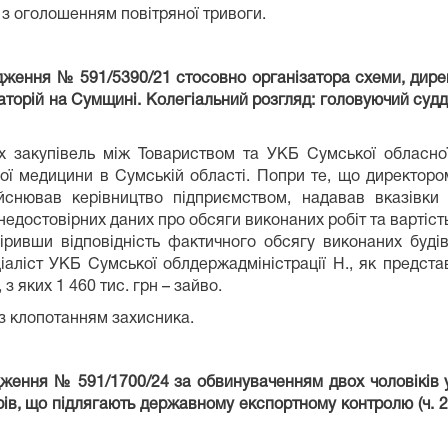
 з оголошенням повітряної тривоги.
адження № 591/5390/21 стосовно організатора схеми, дир
аторій на Сумщині. Колегіальний розгляд: головуючий судд
х закупівель між Товариством та УКБ Сумської обласної
ої медицини в Сумській області. Попри те, що директоро
йснював керівництво підприємством, надавав вказівки
недостовірних даних про обсяги виконаних робіт та вартіст
іривши відповідність фактичного обсягу виконаних будів
іаліст УКБ Сумської облдержадміністрації Н., як представ
 яких 1 460 тис. грн – зайво.
 з клопотанням захисника.
дження № 591/1700/24 за обвинуваченням двох чоловіків 
 що підлягають державному експортному контролю (ч. 2 ст. 28