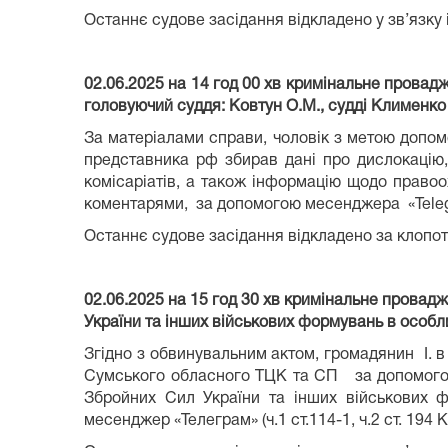
Останнє судове засідання відкладено у зв’язку 
02.06.2025 на 14 год 00 хв кримінальне провад
головуючий суддя: Ковтун О.М., судді Клименко
За матеріалами справи, чоловік з метою допомо
представника рф збирав дані про дислокацію,
комісаріатів, а також інформацію щодо правоо
коментарями, за допомогою месенджера «Telegr
Останнє судове засідання відкладено за клопо
02.06.2025 на 15 год 30 хв кримінальне прова
України та інших військових формувань в особл
Згідно з обвинувальним актом, громадянин І. в
Сумського обласного ТЦК та СП за допомогою 
Збройних Сил України та інших військових 
месенджер «Телеграм» (ч.1 ст.114-1, ч.2 ст. 194 К