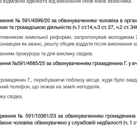
з відмовою адвоката від виконання обов’язків захисника .
ження № 591/4099/20 за обвинуваченням чоловіка в органі
ою та громадською діяльністю (ч.1 ст.14,ч.3 ст. 27, ч.2 ст. 
отивником земельної реформи, запропонував молодикам 
онавцям як аванс, решту обіцяв віддати після виконання 
анням прокурора та для виклику свідків.
ення №591/4685/25 за обвинуваченням громадянина Г. у вчи
 громадянин Г., перебуваючи поблизу місця, куди було зав
ний телефон, що лежав на землі неподалік.
ку свідка.
адження № 591/10361/23 за обвинуваченням громадянина
). Також чоловіка обвинувачено у службовій недбалості (ч. 1