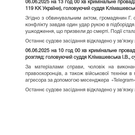
06.06.2025 на 13 год 00 хв кримінальне прова
119 КК України), головуючий суддя Клімашевська
Згідно з обвинувальним актом, громадянин Г. 
конфлікту завдав один удар рукою в підборіддя
ушкодження, що призвели до смерті. Події стала
Останнє судове засідання відкладено у зв’язку
06.06.2025 на 10 год 00 хв кримінальне прова
розгляд: головуючий суддя Клімашевська І.В., с
За матеріалами справи, чоловік на викона
правоохоронців, а також військової техніки в
агресора за допомогою месенджера «Telegram»
Останнє судове засідання відкладено у зв'язку