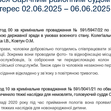
терес 02.06.2025 – 06.06.2025
 год 00 хв кримінальне провадження № 591/5947/22 по 
ою державної зради в умовах воєнного стану. Колегіальн
 І.В., Ковтун О.М.
прави, чоловіки добровільно погодились співпрацювати з
ції. Зокрема вони проводили фото- та відеофіксацію місц
овослужбовців, їх озброєння чи передислокацію колон 
ійської спецслужби. Також один із чоловіків незаконно пе
сідання відкладено у зв'язку з повітряною тривогою.
год 10 хв кримінальне провадження № 591/3041/21 по об
ричинило тяжкі наслідки для немовляти, головуючий суддя С
паді 2020 року під час приймання пологів вона прояви
о тяжких наслідків для новонародженої дитини.