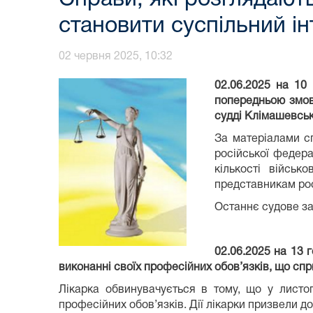
становити суспільний ін
02 червня 2025, 10:32
02.06.2025 на 10
попередньою змов
судді Клімашевська
За матеріалами с
російської федера
кількості військ
представникам рос
Останнє судове за
02
.0
6
.2025 на 13 
виконанні своїх професійних обов’язків, що сп
Лікарка обвинувачується в тому, що у листо
професійних обов’язків. Дії лікарки призвели д