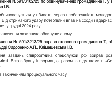
дження №591/3162/25 по обвинуваченню громадянина Г. у вб
 І.В.
обвинувачується у вбивстві через необережність молодог
. Від отриманого удару потерпілий впав на сходи і вдарив
ся у грудні 2024 року.
 залучення захисника обвинуваченому.
дження № 591/3213/25 справа стосовно громадянина Т., о
удді Сидоренко А.П., Клімашевська І.В.
ння завдань співробітника спецслужби рф збирав розв
 місті. Всю зібрану інформацію, разом із відмітками в 
.
 з закінченням процесуального часу.