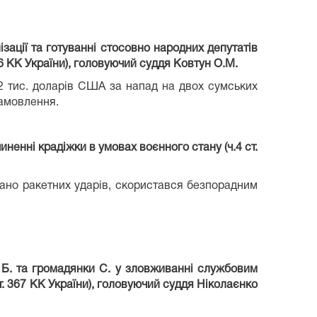
зації та готуванні стосовно народних депутатів
346 КК України), головуючий суддя Ковтун О.М.
2 тис. доларів США за напад на двох сумських
замовлення.
ненні крадіжки в умовах воєнного стану (ч.4 ст.
дано ракетних ударів, скористався безпорадним
 Б. та громадянки С. у зловживанні службовим
 ст. 367 КК України), головуючий суддя Ніколаєнко