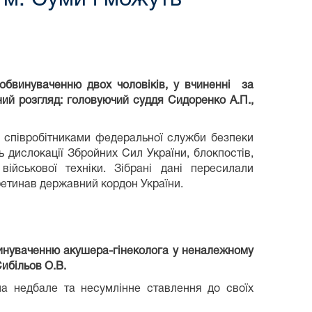
обвинуваченню двох чоловіків, у вчиненні за
ий розгляд: головуючий суддя Сидоренко А.П.,
і співробітниками федеральної служби безпеки
ь дислокації Збройних Сил України, блокпостів,
військової техніки. Зібрані дані пересилали
ретинав державний кордон України.
винуваченню акушера-гінеколога у неналежному
ибільов О.В.
ла недбале та несумлінне ставлення до своїх