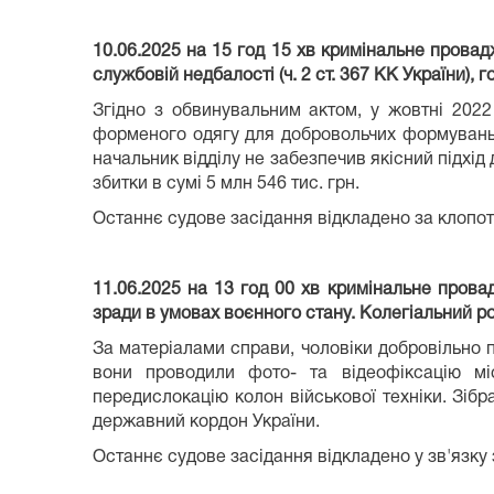
10.06.2025 на 15 год 15 хв кримінальне провад
службовій недбалості (ч. 2 ст. 367 КК України),
Згідно з обвинувальним актом, у жовтні 202
форменого одягу для добровольчих формувань 
начальник відділу не забезпечив якісний підхід
збитки в сумі 5 млн 546 тис. грн.
Останнє судове засідання відкладено за клопо
11.06.2025 на 13 год 00 хв кримінальне пров
зради в умовах воєнного стану. Колегіальний ро
За матеріалами справи, чоловіки добровільно 
вони проводили фото- та відеофіксацію міс
передислокацію колон військової техніки. Зіб
державний кордон України.
Останнє судове засідання відкладено у зв'язку