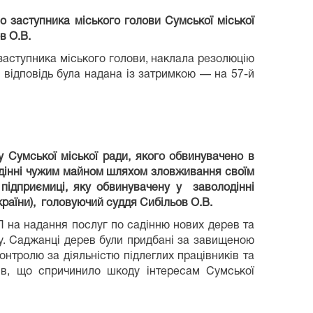
 заступника міського голови Сумської міської
в О.В.
 заступника міського голови, наклала резолюцію
відповідь була надана із затримкою — на 57-й
 Сумської міської ради, якого обвинувачено в
олодінні чужим майном шляхом зловживання своїм
підприємиці, яку обвинувачену у заволодінні
 України), головуючий суддя Сибільов О.В.
 на надання послуг по садінню нових дерев та
ту. Саджанці дерев були придбані за завищеною
онтролю за діяльністю підлеглих працівників та
в, що спричинило шкоду інтересам Сумської