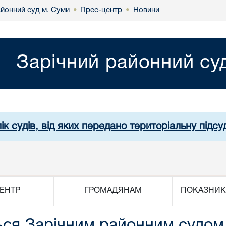
айонний суд м. Суми
Прес-центр
Новини
•
•
Зарічний районний су
ік судів, від яких передано територіальну підсуд
ЕНТР
ГРОМАДЯНАМ
ПОКАЗНИК
ься Зарічним районним судом