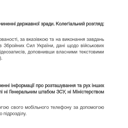
чиненні державної зради. Колегіальний розгляд:
ованості, за вказівкою та на виконання завдань
в Збройних Сил України, дані щодо військових
 відеозаписів, доповнивши власними текстовими
.
енні інформації про розташування та рух інших
пі ні Генеральним штабом ЗСУ, ні Міністерством
могою свого мобільного телефону за допомогою
 підрозділу.