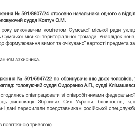
ження № 591/8807/24 стосовно начальника одного з відділ
 головуючий суддя Ковтун О.М.
2 року виконавчим комітетом Сумської міської ради укл
Сумської міської територіальної громади. Унаслідок нена
 до формулювання вимог та очікуваної вартості предмета зак
танням захисника.
адження № 591/5947/22 по обвинуваченню двох чоловіків
згляд: головуючий суддя Сидоренко А.П., судді Клімашевськ
погодились співпрацювати зі співробітниками федеральної
ць дислокації Збройних Сил України, блокпостів, кіль
рані дані пересилали представникам російської спецслужби
 з повітряною тривогою.