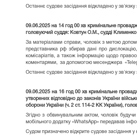
Останнє судове засідання відкладено у зв'язку
09.06.2025 на 14 год 00 хв кримінальне провад
головуючий суддя: Ковтун О.М., судді Клименко
За матеріалами справи, чоловік з метою допомо
представника рф збирав дані про дислокацію,
комісаріатів, а також інформацію щодо правоо
коментарями, за допомогою месенджера «Telegr
Останнє судове засідання відкладено у зв'язку
09.06.2025 на 16 год 00 хв кримінальне прова
утворених відповідно до законів України війсь
оборони України (ч. 2 ст. 114-2 КК України), гол
Згідно з обвинувальним актом, чоловік будуч
мобільного додатку «WhatsApp» передавав інфор
Судом призначено відкрите судове засідання у