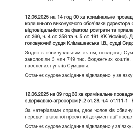
12.06.2025 на 14 год 00 хв кримінальне прова
колишнього виконуючого обов’язки директора о
відповідальністю за фактом розтрати та привл
ст. 366, ч. 4 ст. 358 та ч. 5 ст. 191 КК України
головуючий суддя Клімашевська І.В., судді Сидо
Згідно з обвинувальним актом, посадовці Сум
заволоділи 3 млн 749 тис. бюджетних коштів, 
населених пунктів Сумщини.
Останнє судове засідання відкладено у зв'язку
12.06.2025 на 09 год 30 хв кримінальне провад
з державою-агресором (ч.2 ст. 28, ч.4 ст.111-1
За матеріалами справи, двоє чоловіків обвинув
передачі вказаної проєктної документації пре
Останнє судове засідання відкладено у зв'язку