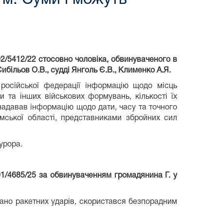
2/5412/22 стосовно чоловіка, обвинуваченого в
ибільов О.В., судді
Янголь Є.В., Клименко А.Я.
російської федерації інформацію щодо місць
и та інших військових формувань, кількості їх
 надавав інформацію щодо дати, часу та точного
Сумської області, представниками збройних сил
урора.
1/4685/25 за обвинуваченням громадянина Г. у
дано ракетних ударів, скористався безпорадним