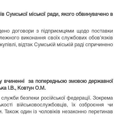
ів Сумської міської ради, якого обвинувачено в
адено договори з підприємцями щодо поставки
лежного виконання своїх службових обов’язків
упівлі, відтак Сумській міській раді спричинено
, у вчиненні за попередньою змовою державної
а І.В., Ковтун О.М.
 служби безпеки російської федерації. Зокрема
кості військовослужбовців, їх озброєння чи
. Також один із чоловіків незаконно перетинав