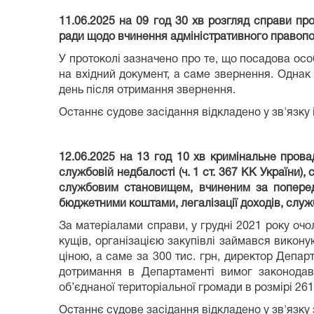
11.06.2025 на 09 год 30 хв розгляд справи п
ради щодо вчинення адміністративного правопор
У протоколі зазначено про те, що посадова осо
на вхідний документ, а саме звернення. Одна
день після отримання звернення.
Останнє судове засідання відкладено у зв'язку 
12.06.2025 на 13 год 10 хв кримінальне пров
службовій недбалості (ч. 1 ст. 367 КК України
службовим становищем, вчиненим за попередн
бюджетними коштами, легалізації доходів, службов
За матеріалами справи, у грудні 2021 року о
кущів, організацією закупівлі займався викон
ціною, а саме за 300 тис. грн, директор Депар
дотримання в Департаменті вимог законода
об’єднаної територіальної громади в розмірі 261 
Останнє судове засідання відкладено у зв'язку