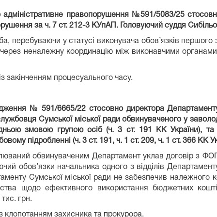
ро адміністративне правопорушення №591/5083/25 стосовно
ушення за ч. 7 ст. 212-3 КУпАП. Головуючий суддя Сибільо
ба, перебуваючи у статусі виконувача обов’язків першого
к через неналежну координацію між виконавчими органами 
із закінченням процесуального часу.
адження № 591/6665/22 стосовно директора Департаменту
), службовця Сумської міської ради обвинуваченого у зав
ьою змовою групою осіб (ч. 3 ст. 191 КК України), та 
ому підробленні (ч. 3 ст. 191, ч. 1 ст. 209, ч. 1 ст. 366 КК
чолюваний обвинуваченим Департамент уклав договір з ФОП
уючий обов’язки начальника одного з відділів Департамен
таменту Сумської міської ради не забезпечив належного к
вства щодо ефективного використання бюджетних кошті
тис. грн.
 з клопотанням захисника та прокурора.