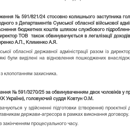
дження № 591/821/24 стосовно колишнього заступника голов
дного з Департаментів Сумської обласної військової адмі
аснення бюджетних коштів шляхом службового підроблення
). Директор ТОВ також обвинувачується в легалізації доходів
ренко А.П., Клименко А.Я.
ської обласної державної адміністрації разом із директ
які були виділені на відновлення пошкоджених внаслідок 
 з клопотанням захисника.
ження № 591/3270/25 за обвинуваченням двох чоловіків у пр
 КК України), головуючий суддя Ковтун О.М.
ачуються у здійсненні підготовки (створення) проєктної 
дставникам держави-агресора в рамках виконання договору.
 з закінченням процесуального часу.