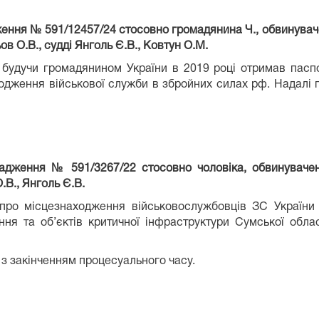
ення № 591/12457/24 стосовно громадянина Ч., обвинувачено
в О.В., судді Янголь Є.В., Ковтун О.М.
 будучи громадянином України в 2019 році отримав пасп
ходження військової служби в збройних силах рф. Надалі 
адження № 591/3267/22 стосовно чоловіка, обвинувачен
.В., Янголь Є.В.
про місцезнаходження військовослужбовців ЗС України 
ення та об’єктів критичної інфраструктури Сумської обла
 з закінченням процесуального часу.