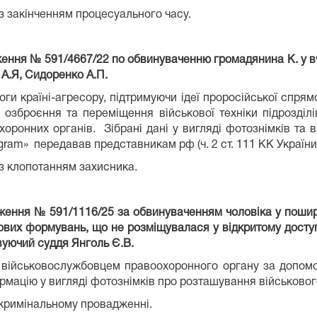
 з закінченням процесуального часу.
ження № 591/4667/22 по обвинуваченню громадянина К. у в
 А.Я, Сидоренко А.П.
ги країні-агресору, підтримуючи ідеї проросійської спрям
 озброєння та переміщення військової техніки підрозділі
хоронних органів. Зібрані дані у вигляді фотознімків та
am» передавав представникам рф (ч. 2 ст. 111 КК України)
 з клопотанням захисника.
дження № 591/1116/25 за обвинуваченням чоловіка у пошир
кових формувань, що не розміщувалася у відкритому досту
овуючий суддя Янголь Є.В.
и військовослужбовцем правоохоронного органу за допо
мацію у вигляді фотознімків про розташування військового
 кримінальному провадженні.