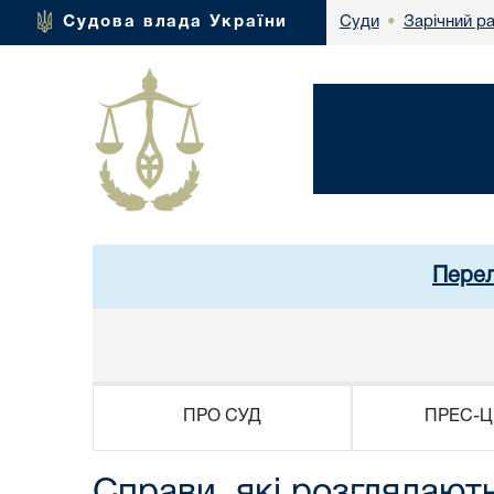
Зарічний р
Судова влада України
Суди
•
Перел
ПРО СУД
ПРЕС-Ц
Справи, які розглядают