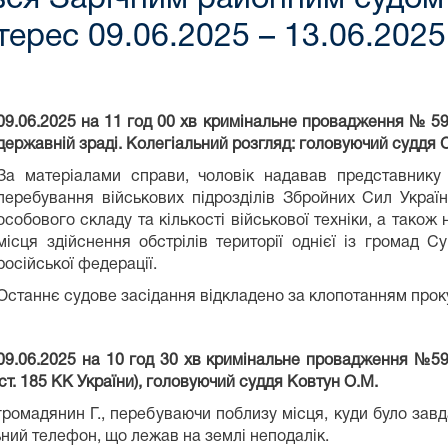
терес 09.06.2025 – 13.06.2025
09.06.2025 на 11 год 00 хв кримінальне провадження № 59
державній
зраді. Колегіальний розгляд: головуючий суддя С
За матеріалами справи, чоловік надавав представнику 
перебування військових підрозділів Збройних Сил Україн
особового складу та кількості військової техніки, а також
місця здійснення обстрілів території однієї із громад 
російської федерації.
Останнє судове засідання відкладено за клопотанням прок
09.06.2025 на 10 год 30 хв кримінальне провадження №59
ст. 185 КК України), головуючий суддя Ковтун О.М.
 громадянин Г., перебуваючи поблизу місця, куди було зав
ний телефон, що лежав на землі неподалік.