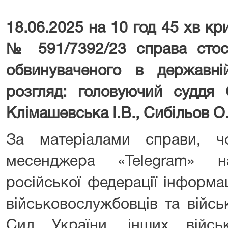
18.06.2025 на 10 год 45
хв кр
№ 591/7392/23 справа стос
обвинуваченого в державній
розгляд: головуючий суддя 
Клімашевська І.В., Сибільов О
За матеріалами справи, ч
месенджера «Telegram» н
російської федерації інформ
військовослужбовців та війсь
Сил України, інших війс