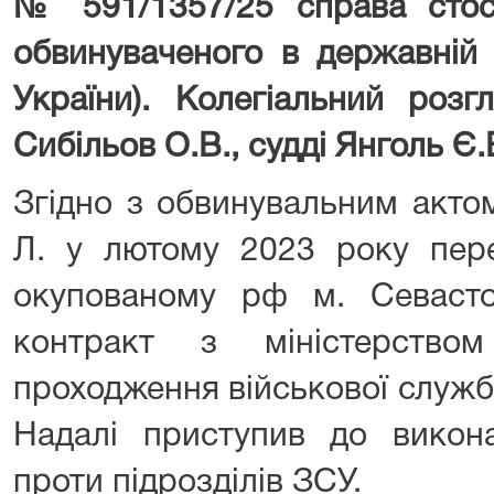
№ 591/1357/25 справа стос
обвинуваченого в державній 
України). Колегіальний розг
Сибільов О.В., судді Янголь Є.
Згідно з обвинувальним акто
Л. у лютому 2023 року пер
окупованому рф м. Севаст
контракт з міністерств
проходження військової служб
Надалі приступив до викон
проти підрозділів ЗСУ.