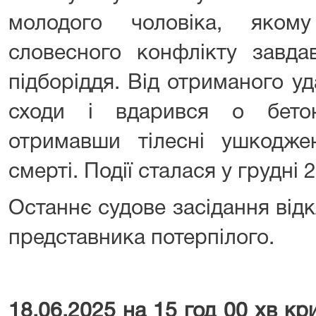
молодого чоловіка, яком
словесного конфлікту завд
підборіддя. Від отриманого у
сходи і вдарився о бето
отримавши тілесні ушкодж
смерті. Події сталася у грудні 
Останнє судове засідання від
представника потерпілого.
18.06.2025 на 15 год 00 хв к