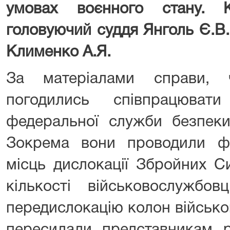
умовах воєнного стану. К
головуючий суддя Янголь Є.В.
Клименко А.Я.
За матеріалами справи, ч
погодились співпрацювати
федеральної служби безпеки 
Зокрема вони проводили фо
місць дислокації Збройних Си
кількості військовослужбов
передислокацію колон військово