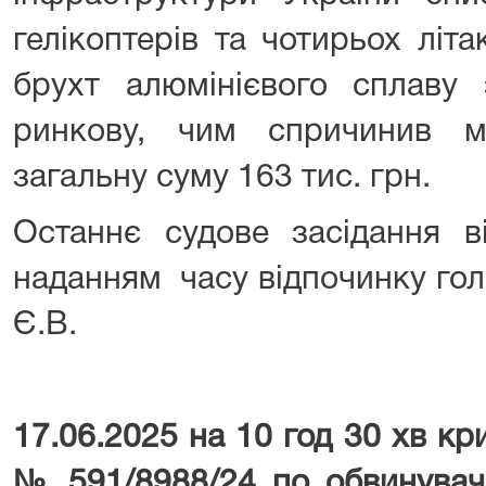
гелікоптерів та чотирьох літак
брухт алюмінієвого сплаву
ринкову, чим спричинив м
загальну суму 163 тис. грн.
Останнє судове засідання в
наданням часу відпочинку го
Є.В.
17.06.2025 на 10 год 30 хв к
№ 591/8988/24 по обвинуваче