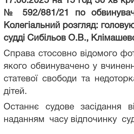
17.06.2025 на 15 год 30 хв к
№ 592/881/21 по обвинува
Колегіальний розгляд: голову
судді Сибільов О.В., Клімашевс
Справа стосовно відомого фо
якого обвинувачено у вчиненн
статевої свободи та недоторк
дітей.
Останнє судове засідання в
наданням часу відпочинку суд