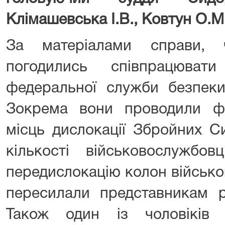
Клімашевська І.В., Ковтун О.М
За матеріалами справи, ч
погодились співпрацювати
федеральної служби безпеки 
Зокрема вони проводили фо
місць дислокації Збройних Си
кількості військовослужбов
передислокацію колон військово
пересилали представникам р
Також один із чоловіків 