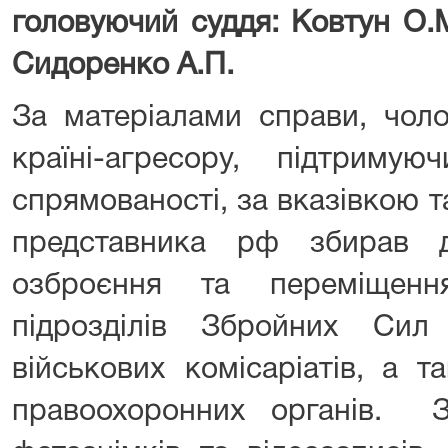
головуючий суддя: Ковтун О.М
Сидоренко А.П.
За матеріалами справи, чол
країні-агресору, підтримую
спрямованості, за вказівкою 
представника рф збирав д
озброєння та переміщення
підрозділів Збройних Сил
військових комісаріатів, а 
правоохоронних органів. Зі