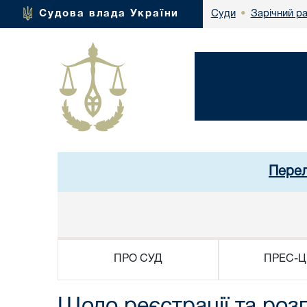
Зарічний р
Судова влада України
Суди
•
Перел
ПРО СУД
ПРЕС-Ц
Щодо реєстрації та роз