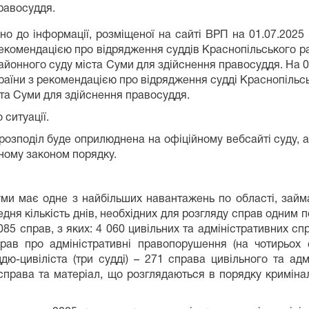
равосуддя.
но до інформації, розміщеної на сайті ВРП на 01.07.202
з рекомендацією про відрядження суддів Краснопільського 
 районного суду міста Суми для здійснення правосуддя. На
країни з рекомендацією про відрядження судді Краснопільс
та Суми для здійснення правосуддя.
ситуації.
розподіл буде оприлюднена на офіційному вебсайті суду, 
еному законом порядку.
уми має одне з найбільших навантажень по області, займа
дня кількість днів, необхідних для розгляду справ одним 
085 справ, з яких: 4 060 цивільних та адміністративних спр
ав про адміністративні правопорушення (на чотирьох с
ю-цивіліста (три судді) – 271 справа цивільного та адм
а справа та матеріал, що розглядаються в порядку кримін