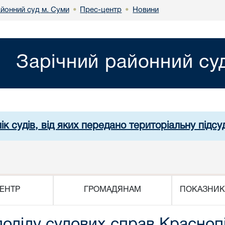
айонний суд м. Суми
Прес-центр
Новини
•
•
Зарічний районний су
ік судів, від яких передано територіальну підсуд
ЕНТР
ГРОМАДЯНАМ
ПОКАЗНИК
поділу судових справ Красноп