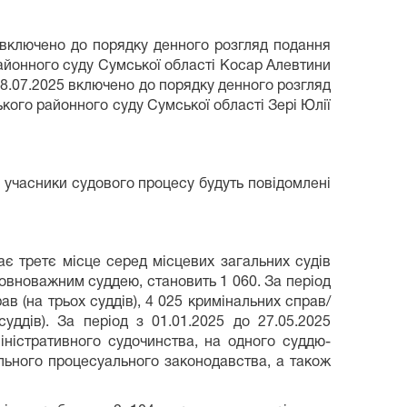
5 включено до порядку денного розгляд подання
районного суду Сумської області Косар Алевтини
 08.07.2025 включено до порядку денного розгляд
ького районного суду Сумської області Зері Юлії
а учасники судового процесу будуть повідомлені
є третє місце серед місцевих загальних судів
повноважним суддею, становить 1 060. За період
ав (на трьох суддів), 4 025 кримінальних справ/
уддів). За період з 01.01.2025 до 27.05.2025
іністративного судочинства, на одного суддю-
ального процесуального законодавства, а також