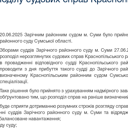
20.06.2025 Зарічним районним судом м. Суми було прийн
районного суду Сумської області.
Зборами суддів Зарічного районного суду м. Суми 27.06.
розподіл нерозглянутих судових справ Краснопільського р
в провадженні відповідного судді Краснопільського ра
проводити з дня прибуття такого судді до Зарічного ра
визначеному Краснопільським районним судом Сумської
спеціалізації.
Таке рішення було прийнято з урахуванням надмірного зав
обґрунтовано тим, що розподіл справ на раніше визначений
буде сприяти дотриманню розумних строків розгляду справ
енні суддів Зарічного районного суду м. Суми та відряд
 збалансоване навантаження;
ду суду;