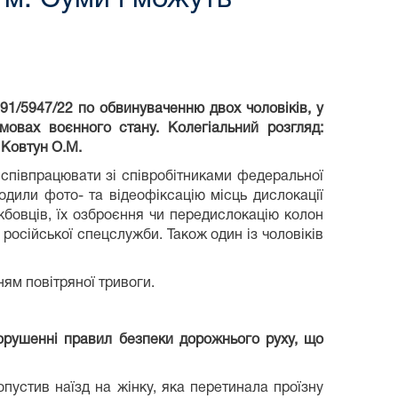
91/5947/22 по обвинуваченню двох чоловіків, у
овах воєнного стану. Колегіальний розгляд:
 Ковтун О.М.
 співпрацювати зі співробітниками федеральної
одили фото- та відеофіксацію місць дислокації
ужбовців, їх озброєння чи передислокацію колон
 російської спецслужби. Також один із чоловіків
ям повітряної тривоги.
орушенні правил безпеки дорожнього руху, що
устив наїзд на жінку, яка перетинала проїзну