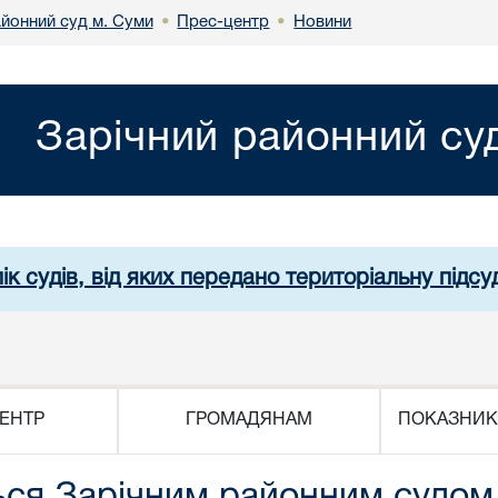
айонний суд м. Суми
Прес-центр
Новини
•
•
Зарічний районний су
ік судів, від яких передано територіальну підсуд
ЕНТР
ГРОМАДЯНАМ
ПОКАЗНИК
ься Зарічним районним судом