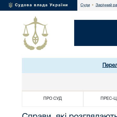
Зарічний р
Судова влада України
Суди
•
Перел
ПРО СУД
ПРЕС-Ц
Справи, які розглядают