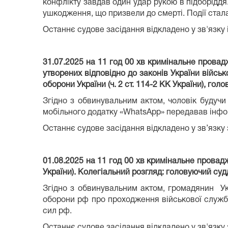
конфлікту завдав один удар рукою в підборіддя
ушкодження, що призвели до смерті. Події стала
Останнє судове засідання відкладено у зв'язку 
31.07.2025 на 11 год 00 хв кримінальне прова
утворених відповідно до законів України війсь
оборони України (ч. 2 ст. 114-2 КК України), гол
Згідно з обвинувальним актом, чоловік будуч
мобільного додатку «WhatsApp» передавав інфор
Останнє судове засідання відкладено у зв’язку
01.08.2025 на 11 год 00 хв кримінальне провад
України). Колегіальний розгляд: головуючий судд
Згідно з обвинувальним актом, громадянин Укр
оборони рф про проходження військової служб
сил рф.
Останнє судове засідання відкладено у зв'язку