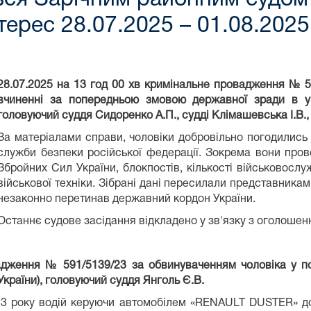
терес 28.07.2025 – 01.08.2025
28.07.2025 на 13 год 00 хв кримінальне провадження № 5
вчиненні за попередньою змовою державної зради в ум
головуючий суддя Сидоренко А.П., судді Клімашевська І.В.,
За матеріалами справи, чоловіки добровільно погодились
служби безпеки російської федерації. Зокрема вони пров
Збройних Сил України, блокпостів, кількості військовосл
військової техніки. Зібрані дані пересилали представникам
незаконно перетинав державний кордон України.
Останнє судове засідання відкладено у зв'язку з оголошенн
вадження № 591/5139/23 за обвинуваченням чоловіка у п
України), головуючий суддя Янголь Є.В.
23 року водій керуючи автомобілем «RENAULT DUSTER» доп