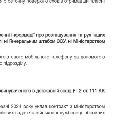
ся о бетонну поверхню сходів отримавши тілесні
енні інформації про розташування та рух інших
пі ні Генеральним штабом ЗСУ, ні Міністерством
могою свого мобільного телефону за допомогою
 підрозділу.
инуваченого в державній зраді (ч. 2 ст. 111 КК
езні 2024 року уклав контракт з міністерством
ойових задач як військовослужбовець збройних