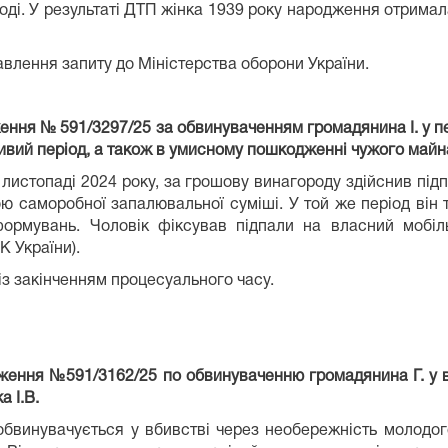
ді. У результаті ДТП жінка 1939 року народження отримала
влення запиту до Міністерства оборони України.
ження № 591/3297/25 за обвинуваченням громадянина І. у 
ивий період, а також в умисному пошкодженні чужого майн
 листопаді 2024 року, за грошову винагороду здійснив пі
саморобної запалювальної суміші. У той же період він 
формувань. Чоловік фіксував підпали на власний мобіл
К України).
із закінченням процесуального часу.
дження №591/3162/25 по обвинуваченню громадянина Г. у вб
 І.В.
обвинувачується у вбивстві через необережність молодог