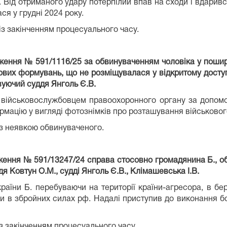
. Від отриманого удару потерпілий впав на сходи і вдарив
ся у грудні 2024 року.
із закінченням процесуального часу.
дження № 591/1116/25 за обвинуваченням чоловіка у пошир
кових формувань, що не розміщувалася у відкритому досту
овуючий суддя Янголь Є.В.
и військовослужбовцем правоохоронного органу за допо
мацію у вигляді фотознімків про розташування військового
 з неявкою обвинуваченого.
ження № 591/13247/24 справа стосовно громадянина Б., обв
я Ковтун О.М., судді Янголь Є.В., Клімашевська І.В.
аїни Б. перебуваючи на території країни-агресора, в бер
и в збройних силах рф. Надалі приступив до виконання б
 з закінченням процесуального часу.