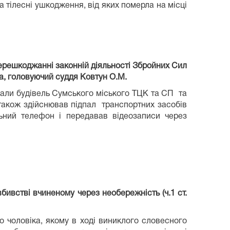
 тілесні ушкодження, від яких померла на місці
перешкоджанні законній діяльності Збройних Сил
а, головуючий суддя Ковтун О.М.
дпали будівель Сумського міського ТЦК та СП та
також здійснював підпал транспортних засобів
ьний телефон і передавав відеозаписи через
ивстві вчиненому через необережність (ч.1 ст.
о чоловіка, якому в ході виниклого словесного