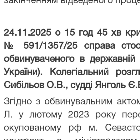
закінченням відведеного проц
24.11.2025 о 15 год 45 хв к
№ 591/1357/25 справа стос
обвинуваченого в державній 
України). Колегіальний розг
Сибільов О.В., судді Янголь Є.
Згідно з обвинувальним акто
Л. у лютому 2023 року пер
окупованому рф м. Севаст