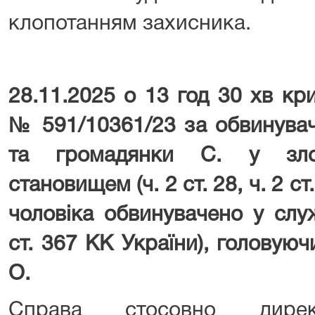
клопотанням захисника.
28.11.2025 о 13 год 30 хв к
№ 591/10361/23 за обвинува
та громадянки С. у зло
становищем (ч. 2 ст. 28, ч. 2 с
чоловіка обвинувачено у служ
ст. 367 КК України), головую
О.
Справа стосовно дирек