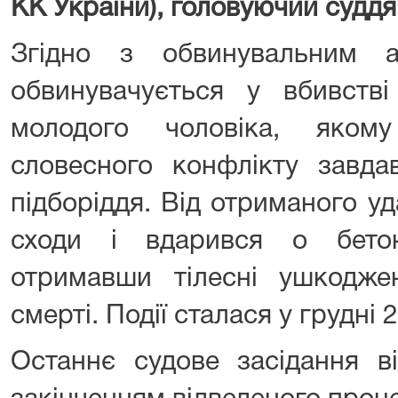
КК України), головуючий суддя
Згідно з обвинувальним а
обвинувачується у вбивстві
молодого чоловіка, яком
словесного конфлікту завд
підборіддя. Від отриманого у
сходи і вдарився о бето
отримавши тілесні ушкодж
смерті. Події сталася у грудні 
Останнє судове засідання ві