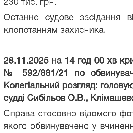
230 тис. грн.
Останнє судове засідання в
клопотанням захисника.
28.11.2025 на 14 год 00 хв к
№ 592/881/21 по обвинува
Колегіальний розгляд: голову
судді Сибільов О.В., Клімашевс
Справа стосовно відомого фо
якого обвинувачено у вчиненн