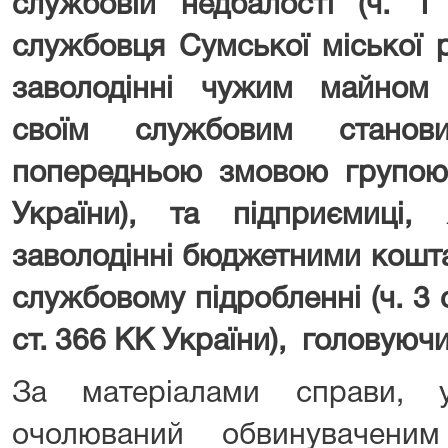
службовій недбалості (ч. 1
службовця Сумської міської 
заволодінні чужим майном
своїм службовим станов
попередньою змовою групою 
України), та підприємиці
заволодінні бюджетними коштам
службовому підробленні (ч. 3 ст
ст. 366 КК України), головуюч
За матеріалами справи, 
очолюваний обвинувачени