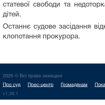
статевої свободи та недоторк
дітей.
Останнє судове засідання ві
клопотання прокурора.
2026 © Всі права захищені
Про суд
Прес-центр
Громадянам
Пока
v1.38.1