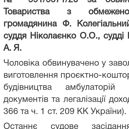
№ 591/5571/20 за обвину
Товариства з обмеженою
громадянина Ф. Колегіальни
суддя Ніколаєнко О.О., судді
А. Я.
Чоловіка обвинувачено у заво
виготовлення проєктно-коштор
будівництва амбулаторій
документів та легалізації доході
366 та ч. 1 ст. 209 КК України).
Останнє судове засіда