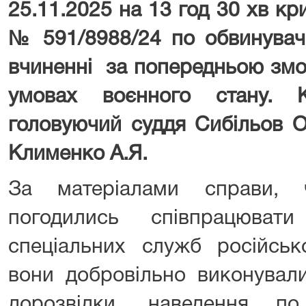
25.11.2025 на 13 год 30 хв к
№ 591/8988/24 по обвинуваче
вчиненні за попередньою змо
умовах воєнного стану. К
головуючий суддя Сибільов О.
Клименко А.Я.
За матеріалами справи, ч
погодились співпрацювати
спеціальних служб російськ
вони добровільно виконували
дорозвідки, наведення п