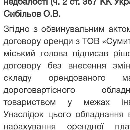
недбалості (ч. 2 ст. 367 КК Ук
Сибільов О.В.
Згідно з обвинувальним акто
договору оренди з ТОВ «Суми
міський голова підписав рі
договору без внесення зм
складу орендованого ма
дороговартісного облад
товариством у межах інв
Унаслідок цього обладнання 
нарахування орендної пла