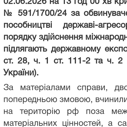
02.06.2026 на 13 год 00 хв к
№ 591/1700/24 за обвинуваче
пособництві державі-агре
порядку здійснення міжнародн
підлягають державному експо
ст. 28, ч. 1 ст. 111-2 та ч. 2
України).
За матеріалами справи, дво
попередньою змовою, вчинили 
на територію рф поза меж
матеріальних цінностей, а с