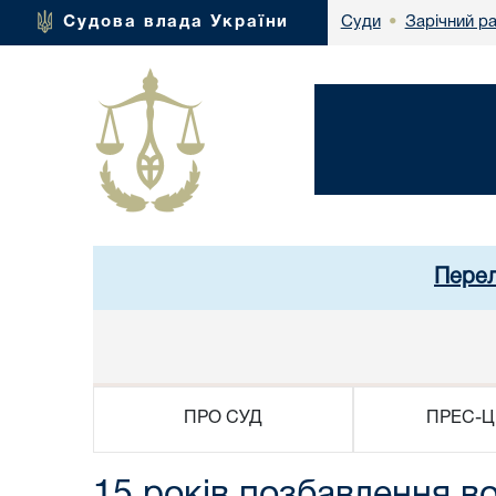
Зарічний р
Судова влада України
Суди
•
Перел
ПРО СУД
ПРЕС-Ц
15 років позбавлення в