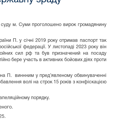
о суду м. Суми проголошено вирок громадянину
аїни П. у січні 2019 року отримав паспорт так
осійської федерації. У листопаді 2023 року він
ройних сил рф та був призначений на посаду
тійно бере участь в активних бойових діях проти
ина П. виннним у пред’явленому обвинуваченні
озбавлення волі на строк 15 років з конфіскацією
 апеляційному порядку.
еного.
25.