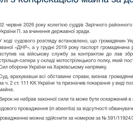
02 червня 2026 року колегією суддів Зарічного районног
України П. за вчинення державної зради.
У ході судового розгляду встановлено, що громадянин Укр
званої «ДНР», а у грудні 2019 року паспорт громадянина р
вступив на військову службу за контрактом до лав зб
стрільця-сапера у складі мотострілецького полку, який пос
Сил оборони України на Харківському напрямку.
Суд, врахувавши всі обставини справи, визнав громадян
за ч. 2 ст. 111 КК України та призначив покарання у виді п
майна.
Вирок не набрав законної сили та може бути оскаржений в
дового провадження (in absentia) за відсутності обвинувач
ровадженню можна здійснити за номером за № 591/11924/