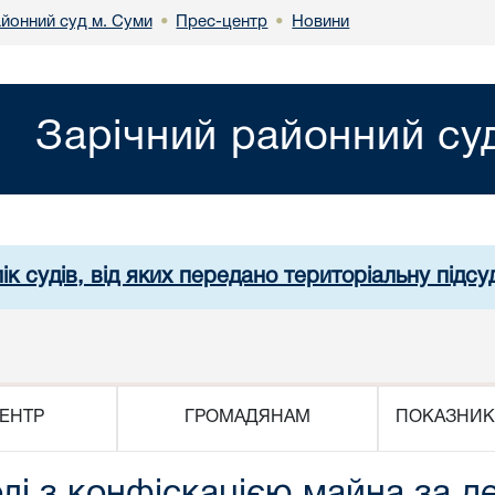
айонний суд м. Суми
Прес-центр
Новини
•
•
Зарічний районний су
ік судів, від яких передано територіальну підсуд
ЕНТР
ГРОМАДЯНАМ
ПОКАЗНИК
олі з конфіскацією майна за 