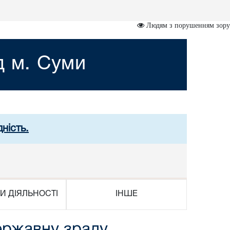
Людям з порушенням зору
д м. Суми
ність.
И ДІЯЛЬНОСТІ
ІНШЕ
державну зраду