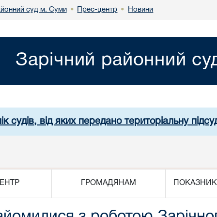
айонний суд м. Суми
Прес-центр
Новини
•
•
Зарічний районний су
ік судів, від яких передано територіальну підсуд
ЕНТР
ГРОМАДЯНАМ
ПОКАЗНИК
йомилися з роботою Зарічног