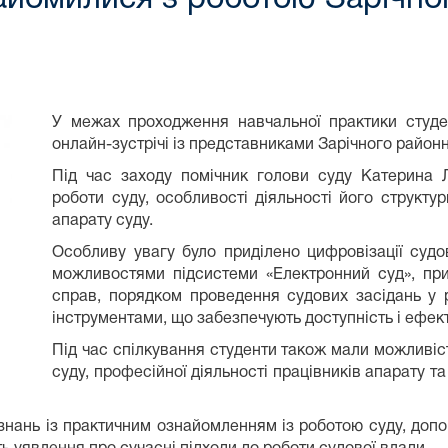
У межах проходження навчальної практики студе
онлайн-зустрічі із представниками Зарічного районн
Під час заходу помічник голови суду Катерина 
роботи суду, особливості діяльності його структу
апарату суду.
Особливу увагу було приділено цифровізації суд
можливостями підсистеми «Електронний суд», пр
справ, порядком проведення судових засідань у 
інструментами, що забезпечують доступність і ефек
Під час спілкування студенти також мали можливіс
суду, професійної діяльності працівників апарату 
 знань із практичним ознайомленням із роботою суду, до