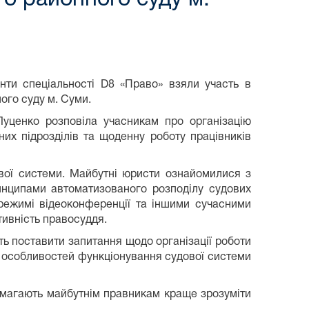
нти спеціальності D8 «Право» взяли участь в
ого суду м. Суми.
Луценко розповіла учасникам про організацію
рних підрозділів та щоденну роботу працівників
ової системи. Майбутні юристи ознайомилися з
инципами автоматизованого розподілу судових
режимі відеоконференції та іншими сучасними
тивність правосуддя.
ть поставити запитання щодо організації роботи
та особливостей функціонування судової системи
помагають майбутнім правникам краще зрозуміти