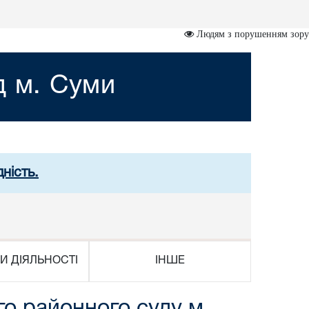
Людям з порушенням зору
д м. Суми
ність.
И ДІЯЛЬНОСТІ
ІНШЕ
о районного суду м.