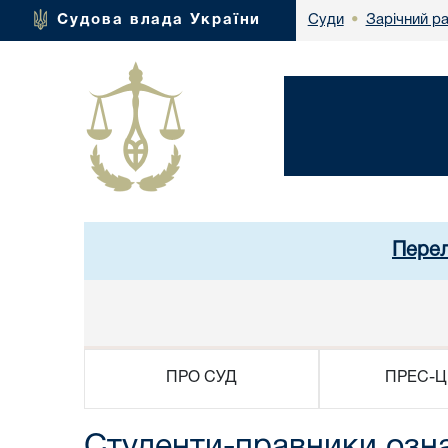
Зарічний р
Судова влада України
Суди
•
Перел
ПРО СУД
ПРЕС-Ц
Студенти-правники озна