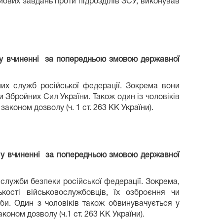
ових завдань проти підрозділів ЗСУ, виконував
, у вчиненні за попередньою змовою державної
них служб російської федерації. Зокрема вони
 Збройних Сил України. Також один із чоловіків
коном дозволу (ч. 1 ст. 263 КК України).
в у вчиненні за попередньою змовою державної
служби безпеки російської федерації. Зокрема,
кості військовослужбовців, їх озброєння чи
би. Один з чоловіків також обвинувачується у
оном дозволу (ч.1 ст. 263 КК України).