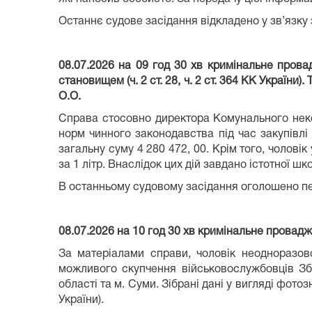
Останнє судове засідання відкладено у зв’язку
08.07.2026 на 09 год 30 хв кримінальне пров
становищем (ч. 2 ст. 28, ч. 2 ст. 364 КК України
О.О.
Справа стосовно директора Комунального неко
норм чинного законодавства під час закупівл
загальну суму 4 280 472, 00. Крім того, чолові
за 1 літр. Внаслідок цих дій завдано істотної ш
В останньому судовому засідання оголошено пер
08.07.2026 на 10 год 30 хв кримінальне провад
За матеріалами справи, чоловік неодноразов
можливого скупчення військовослужбовців Збр
області та м. Суми. Зібрані дані у вигляді фот
України).