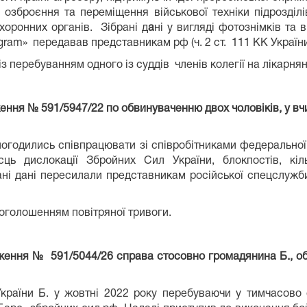
 озброєння та переміщення військової техніки підрозділі
хоронних органів. Зібрані д
а
ні у вигляді фотознімків та
am» передавав представникам рф (ч. 2 ст. 111 КК України
з перебуванням одного із суддів членів колегії на лікарня
ження № 591/5947/22 по обвинуваченню двох чоловіків, у 
погодились співпрацювати зі співробітниками федеральної
ць дислокації Збройних Сил України, блокпостів, кіль
рані дані пересилали представникам російської спецслужби
 оголошенням повітряної тривоги.
ження № 591/5044/26 справа стосовно громадянина Б., обв
країни Б. у жовтні 2022 року перебуваючи у тимчасов