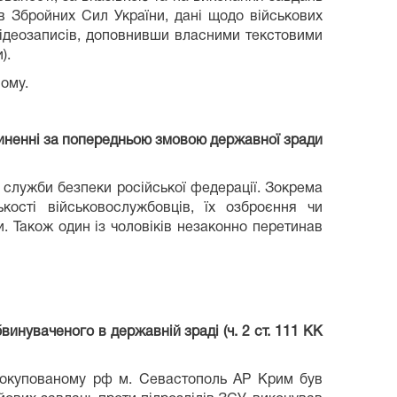
в Збройних Сил України, дані щодо військових
 відеозаписів, доповнивши власними текстовими
).
ному.
вчиненні за попередньою змовою державної зради
 служби безпеки російської федерації. Зокрема
кості військовослужбовців, їх озброєння чи
. Також один із чоловіків незаконно перетинав
инуваченого в державній зраді (ч. 2 ст. 111 КК
о окупованому рф м. Севастополь АР Крим був