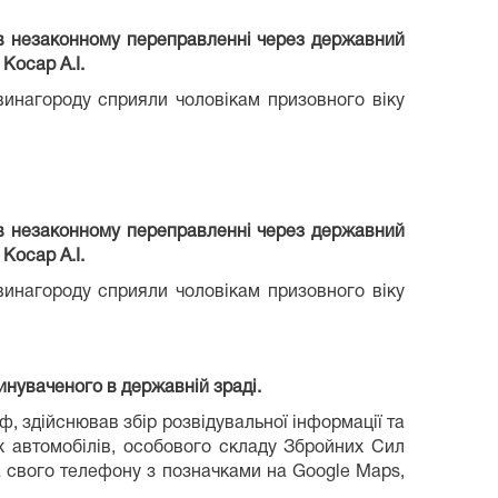
 в незаконному переправленні через державний
 Косар А.І.
винагороду сприяли чоловікам призовного віку
 в незаконному переправленні через державний
 Косар А.І.
винагороду сприяли чоловікам призовного віку
инуваченого в державній зраді.
, здійснював збір розвідувальної інформації та
х автомобілів, особового складу Збройних Сил
а свого телефону з позначками на Google Maps,