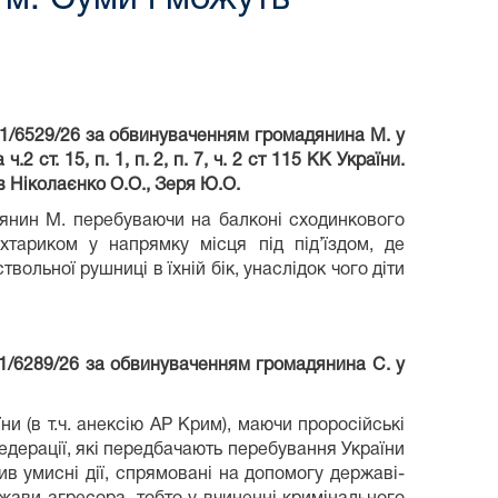
91/6529/26 за обвинуваченням громадянина М. у
ст. 15, п. 1, п. 2, п. 7, ч. 2 ст 115 КК України.
в Ніколаєнко О.О., Зеря Ю.О.
дянин М. перебуваючи на балконі сходинкового
хтариком у напрямку місця під під’їздом, де
твольної рушниці в їхній бік, унаслідок чого діти
1/6289/26 за обвинуваченням громадянина С. у
и (в т.ч. анексію АР Крим), маючи проросійські
федерації, які передбачають перебування України
ив умисні дії, спрямовані на допомогу державі-