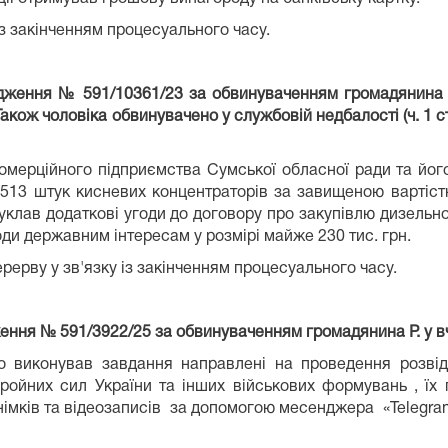
 з закінченням процесуального часу.
адження № 591/10361/23 за обвинуваченням громадянина
). Також чоловіка обвинувачено у службовій недбалості (ч. 1
мерційного підприємства Сумської обласної ради та йог
і 513 штук кисневих концентраторів за завищеною вартіст
к уклав додаткові угоди до договору про закупівлю дизельн
коди державним інтересам у розмірі майже 230 тис. грн.
ерву у зв'язку із закінченням процесуального часу.
ження № 591/3922/25 за обвинуваченням громадянина Р. у в
о виконував завдання направлені на проведення розвід
ойних сил України та інших військових формувань , їх 
ознімків та відеозаписів за допомогою месенджера «Telegr