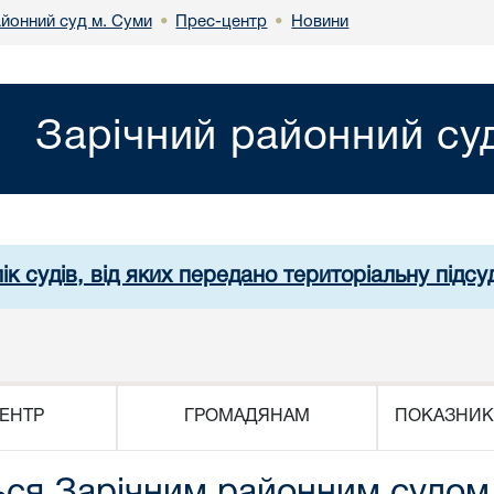
айонний суд м. Суми
Прес-центр
Новини
•
•
Зарічний районний су
ік судів, від яких передано територіальну підсуд
ЕНТР
ГРОМАДЯНАМ
ПОКАЗНИК
ься Зарічним районним судом