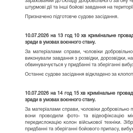
зарахований до складу добровольчого загону «
штурмові дії та інші бойові завдання на територі
Призначено підготовче судове засідання.
10.07.2026 на 13 год 10 хв кримінальне пров
зради в умовах воєнного стану.
За матеріалами справи, чоловіки добровільно
виконували завдання з розвідки, дорозвідки, н
обвинувачується у придбанні та зберіганні вибу
Останнє судове засідання відкладено за клопо
10.07.2026 на 14 год 15 хв кримінальне пров
зради в умовах воєнного стану.
За матеріалами справи, чоловіки добровільно 
вони проводили фото- та відеофіксацію міс
передислокацію колон військової техніки. Зі
придбанні та зберіганні бойового припасу, вибу