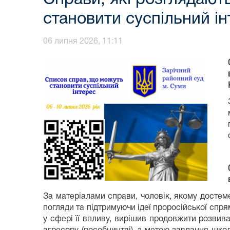
становити суспільний ін
06 липня 2026, 11:11
За матеріалами справи, чоловік, якому достеме
погляди та підтримуючи ідеї проросійської спря
у сфері її впливу, вирішив продовжити розвива