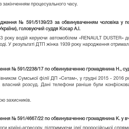
 з закінченням процесуального часу.
вадження № 591/5139/23 за обвинуваченням чоловіка у п
України), головуючий суддя Косар А.І.
23 року водій керуючи автомобілем «RENAULT DUSTER» доп
ді. У результаті ДТП жінка 1939 року народження отримала
ження № 591/2238/17 по обвинуваченню громадянина Н., су
івником Сумської філії ДП «Сетам», у грудні 2015 - 2016 
а власний розсуд. Дані телефони раніше були конфіско
ою захисників.
ження № 591/4667/22 по обвинуваченню громадянина К. у вч
ги країні-агресору, підтримуючи ідеї проросійської спрям