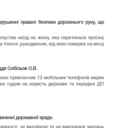
орушенні правил безпеки дорожнього руху, що
устив наїзд на жінку, яка перетинала проїзну
 тілесні ушкодження, від яких померла на місці
ддя Сибільов О.В.
роках привласнив 13 мобільних телефонів марки
вані судом на користь держави та передані ДП
иненні державної зради.
ованості, за вказівкою та на виконання завдань