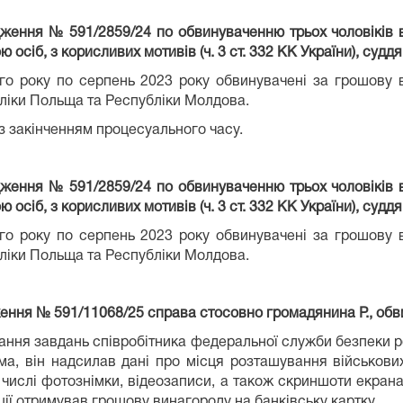
адження № 591/2859/24 по обвинуваченню трьох чоловіків
осіб, з корисливих мотивів (ч. 3 ст. 332 КК України), суддя
-го року по серпень 2023 року обвинувачені за грошову 
бліки Польща та Республіки Молдова.
 з закінченням процесуального часу.
адження № 591/2859/24 по обвинуваченню трьох чоловіків
осіб, з корисливих мотивів (ч. 3 ст. 332 КК України), суддя
-го року по серпень 2023 року обвинувачені за грошову 
бліки Польща та Республіки Молдова.
ження № 591/11068/25 справа стосовно громадянина Р., обв
нання завдань співробітника федеральної служби безпеки рф
ма, він надсилав дані про місця розташування військови
у числі фотознімки, відеозаписи, а також скриншоти екран
ції отримував грошову винагороду на банківську картку.