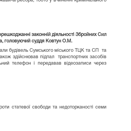
ржави-агресора, тобто у вчиненні кримінального
перешкоджанні законній діяльності Збройних Сил
а, головуючий суддя Ковтун О.М.
пали будівель Сумського міського ТЦК та СП та
також здійснював підпал транспортних засобів
ьний телефон і передавав відеозаписи через
роти статевої свободи та недоторканості семи