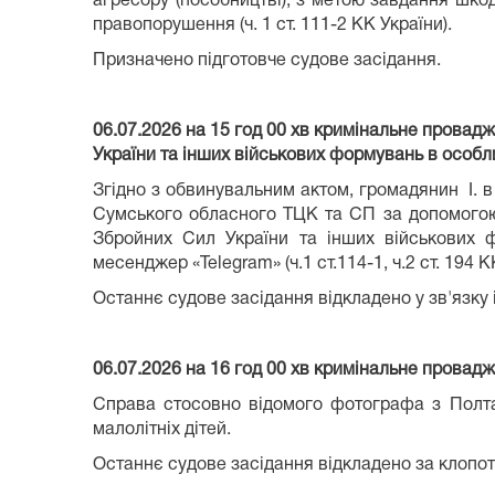
агресору (пособництві), з метою завдання шкод
правопорушення (ч. 1 ст. 111-2 КК України).
Призначено підготовче судове засідання.
06.07.2026 на 15 год 00 хв кримінальне провад
України та інших військових формувань в особл
Згідно з обвинувальним актом, громадянин І. 
Сумського обласного ТЦК та СП за допомогою 
Збройних Сил України та інших військових 
месенджер «Telegram» (ч.1 ст.114-1, ч.2 ст. 194 К
Останнє судове засідання відкладено у зв'язку 
06
.0
7
.2026 на 1
6
год 00 хв кримінальне провад
Справа стосовно відомого фотографа з Полтав
малолітніх дітей.
Останнє судове засідання відкладено за клопо