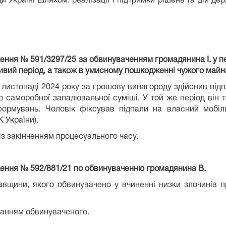
и Україні шляхом: реалізації і підтримки рішень та дій де
ження № 591/3297/25 за обвинуваченням громадянина І. у 
ивий період, а також в умисному пошкодженні чужого майн
в листопаді 2024 року за грошову винагороду здійснив під
саморобної запалювальної суміші. У той же період він 
формувань. Чоловік фіксував підпали на власний мобіл
К України).
із закінченням процесуального часу.
ження № 592/881/21 по обвинуваченню громадянина В.
щини, якого обвинувачено у вчиненні низки злочинів п
танням обвинуваченого.