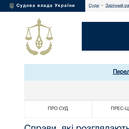
Зарічний р
Судова влада України
Суди
•
Перел
ПРО СУД
ПРЕС-Ц
Справи, які розглядают