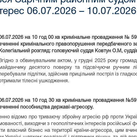
терес 06.07.2026 – 10.07.2026
06.07.2026 на 10 год 00 хв кримінальне провадження № 5
вчиненні кримінального правопорушення передбаченого за ч.2 
Колегіальний розгляд: головуючий суддя Ковтун О.М, судді
Згідно з обвинувальним актом, у грудні 2025 року грома
майданчику десятого поверху та підсвічуючи ручним лі
перебували підлітки, здійснив прицільний постріл із гладкос
отримали тілесні ушкодження.
06.07.2026 на 10 год 30 хв кримінальне провадження №59
вчиненні пособництва державі-агресору.
нно відомо про триваючу збройну агресію рф проти Україн
мованості, виходячи з геополітичних інтересів російської 
ти власний бізнес на території країни-агресора, цим вчин