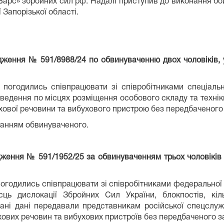
Барс» збройних сил рф. Надалі приступив до виконання бой
ї Запорізької області.
адження № 591/8988/24 по обвинуваченню двох чоловіків
 погодились співпрацювати зі співробітниками спеціаль
аведення по місцях розміщення особового складу та техніки
хової речовини та вибухового пристрою без передбаченого за
танням обвинуваченого.
адження № 591/1952/25 за обвинуваченням трьох чоловікі
погодились співпрацювати зі співробітниками федеральної 
ць дислокації Збройних Сил України, блокпостів, кіль
брані дані передавали представникам російської спецслуж
хових речовин та вибухових пристроїв без передбаченого зак